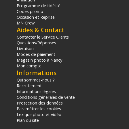
Programme de fidélité
Code EAN Ilford Papier MULTIGRADE FB WARMTONE 1K
Codes promo
24,0X30,5 - 50 Feuilles - Papier photo labo - Achat et prix :
Occasion et Reprise
19498865466
MN Crew
Aides & Contact
(1) Offre valable jusqu'au 31 Décembre 2030 à partir de 49 euros
Contacter le Service Clients
d'achat, sur la base d'une expédition Chronopost 24H vers un point
Questions/Réponses
relais situé en France continentale uniquement, valable uniquement
sur les produits de moins de 1m et moins de 20Kg.
Livraison
(2) Sous réserve d'éligibilité.
Modes de paiement
(3) Nombre de points Fidélité estimés, hors remises au panier, basé
Magasin photo à Nancy
sur le prix TTC en €, les points seront effectivement calculés dans le
Mon compte
panier.
Informations
Qui sommes-nous ?
Recrutement
Informations légales
Conditions générales de vente
Protection des données
Paramétrer les cookies
Lexique photo et vidéo
Plan du site