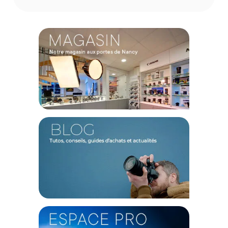
Le MULTIGRADE FB WARMTONE délivre des tirages d'une
richesse exceptionnelle avec des noirs profonds et des
blancs lumineux. Son ton chaud et sa capacité à répondre
efficacement au virage en font un choix de prédilection pour
les photographes recherchant une qualité supérieure.
Compatibilité
Ce papier est compatible avec tous les agrandisseurs de
chambre noire et peut être utilisé avec les filtres MULTIGRADE
d'ILFORD pour un contrôle total du contraste. Il est également
compatible avec la séquence de lavage de permanence
optimale d'ILFORD.
Caractéristiques du Papier MULTIGRADE FB WARMTONE
1K
24,0X30,5
-
50
Feuilles par Ilford :
GENERAL
Modèle :
Papier MULTIGRADE FB WARMTONE 1K 24,0X30,5 -
50 Feuilles
Marque : Ilford
Référence : 4421865462