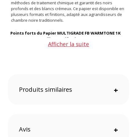
méthodes de traitement chimique et garantit des noirs
profonds et des blancs crémeux. Ce papier est disponible en
plusieurs formats et finitions, adapté aux agrandisseurs de
chambre noire traditionnels.
Points forts du Papier MULTIGRADE FB WARMTONE 1K
24,0X30,5
-
50
Feuilles par Ilford :
Afficher la suite
Parfait pour obtenir des tirages avec des nuances
chaudes
Très réactif aux techniques de toning, permettant une
personnalisation approfondie des tirages
Produits des noirs profonds et des blancs crémeux pour
des images de qualité professionnelle
Produits similaires
+
Base fibre barytée, fournit une texture luxueuse et une
meilleure durabilité des tirages
Permet de contrôler précisément le contraste grâce aux
filtres MULTIGRADE
S’adapte à la plupart des éclairages de chambre noire,
garantissant une utilisation facile
Avis
+
Qualité de l'image