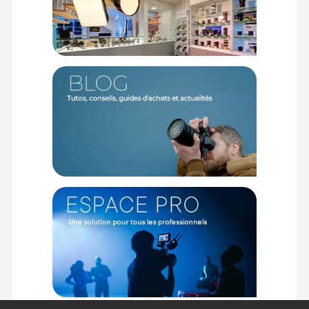
Ergonomie magnétique et praticité sur le terrain
Pensé pour les tournages dynamiques où chaque seconde
compte, ce filtre bénéficie d'une conception magnétique
unique qui fluidifie considérablement l'ergonomie de travail.
Il se clipse et se retire en un clin d'œil de l'objectif principal,
vous évitant de rater l'action ou de perdre du temps avec des
systèmes de vissage fastidieux. De plus, sa finesse lui
permet d'être rangé directement dans les logements
intégrés de la coque de protection officielle, garantissant un
transport sécurisé aux côtés de votre objectif grand-angle.
Caractéristiques du filtre Black Mist Insta360 Luna
Ultra :
Fonction optique : Adoucissement des hautes lumières
agressives
Rendu visuel : Diffusion des contrastes et réduction de la
netteté pour un effet cinématographique doux
Système de fixation : Design magnétique pour une fixation
facile et instantanée
Compatibilité écosystème : Rangement compatible avec la
coque de protection de la série Luna