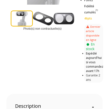
Points
Fidélité
(1)
cumulés
46pts
Dernier
Photo(s) non contractuelle(s)
article
disponible
en ligne
En
stock
Expédié
aujourd'hui
si vous
commandez
avant 17h
Garantie 2
ans
Description
-