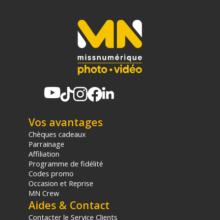
CONTENU DU CARTON
1x Filtre Black Mist Insta360 Luna Ultra
Offre valable jusqu'au 07-08-2026 inclus.
Code EAN Insta360 filtre Black Mist pour Luna Ultra -
Accessoires caméra sport - Achat et Prix :
6942590200658
Garantie 2 ans
(1) Nombre de points Fidélité estimés, hors remises au panier, basé
sur le prix TTC en €, les points seront effectivement calculés dans le
panier.
Vos avantages
Chèques cadeaux
Parrainage
Affiliation
Programme de fidélité
Codes promo
Occasion et Reprise
MN Crew
Aides & Contact
Contacter le Service Clients