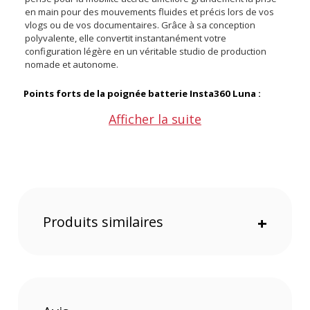
en main pour des mouvements fluides et précis lors de vos
vlogs ou de vos documentaires. Grâce à sa conception
polyvalente, elle convertit instantanément votre
configuration légère en un véritable studio de production
nomade et autonome.
Points forts de la poignée batterie Insta360 Luna :
Afficher la suite
Alimentation continue de votre matériel pendant
l'utilisation
Recharge simultanée de la caméra et du smartphone
Compatibilité totale avec la plupart des accessoires tiers
Fixation sécurisée via le filetage standard un quart
Stabilité maximale au sol grâce au trépied intégré
Prise en main ergonomique confortable et très équilibrée
Produits similaires
+
Une alimentation polyvalente en continu sur le terrain
La gestion de l'énergie devient extrêmement simple grâce à
la capacité de cette poignée à recharger votre caméra, votre
téléphone portable et d'autres appareils indispensables
directement pendant leur utilisation. Ce système