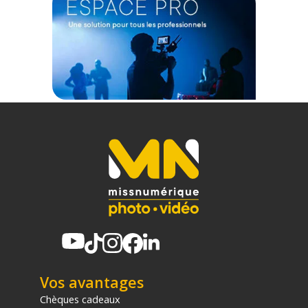
d'autres appareils pendant l'utilisation
Compatibilité accessoires : Filetage standard 1/4 compatible
avec la plupart des extensions
Stabilité : Base trépied intégrée pour une pose fixe sécurisée
Ergonomie : Design de poignée confortable et facile à
manipuler
Compatibilité écosystème : Développé spécifiquement pour
la série Insta360 Luna
CONTENU DU CARTON
1x Poignée batterie Insta360 Luna
Offre valable jusqu'au 07-08-2026 inclus.
Code EAN Insta360 poignée batterie noire pour Luna -
Accessoires caméra sport - Achat et Prix :
6942590200603
Garantie 2 ans
(1) Offre valable jusqu'au 31 Décembre 2030 à partir de 49 euros
d'achat, sur la base d'une expédition Chronopost 24H vers un point
relais situé en France continentale uniquement, valable uniquement
Vos avantages
sur les produits de moins de 1m et moins de 20Kg.
Chèques cadeaux
(2) Nombre de points Fidélité estimés, hors remises au panier, basé