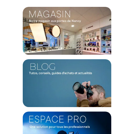
Une protection fiable face aux éléments
Les conditions météorologiques imprévisibles ne doivent
plus freiner votre processus créatif. Le revêtement de ce sac
de transport bénéficie d'un tissu spécifiquement conçu pour
être résistant à l'eau, formant un bouclier particulièrement
efficace contre l'humidité ou les légères averses. En
enveloppant votre équipement de cette barrière protectrice,
vous préservez l'électronique sensible et les optiques de
votre caméra Insta360 Luna Ultra lors de vos trajets urbains
ou de vos explorations en nature. Votre matériel arrive à
destination parfaitement au sec, prêt à enregistrer vos
meilleures séquences.
Caractéristiques du sac de transport Insta360 Luna :
Compatibilité : Insta360 Luna Ultra
Couleur : Noir
Protection externe : Tissu résistant à l'eau
Organisation interne : Séparateurs réglables amovibles
CONTENU DU CARTON
1x Insta360 sac de transport pour Luna - Noir