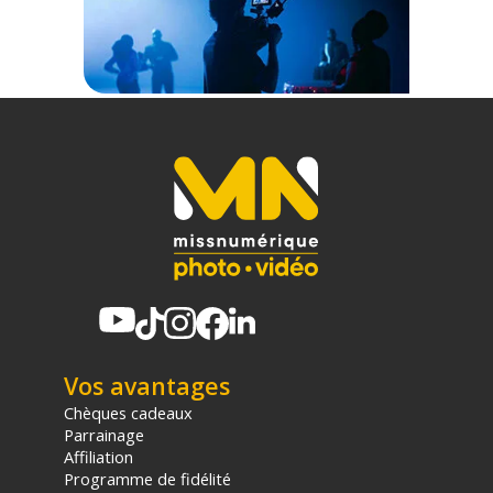
Offre valable jusqu'au 06-08-2026 inclus.
Code EAN INSTA360 Insta360 sac de transport pour Luna -
Noir - Accessoires caméra sport - Achat & prix :
6942590200696
Garantie 2 ans
(1) Offre valable jusqu'au 31 Décembre 2030 à partir de 49 euros
d'achat, sur la base d'une expédition Chronopost 24H vers un point
relais situé en France continentale uniquement, valable uniquement
sur les produits de moins de 1m et moins de 20Kg.
(2) Nombre de points Fidélité estimés, hors remises au panier, basé
sur le prix TTC en €, les points seront effectivement calculés dans le
panier.
Vos avantages
Chèques cadeaux
Parrainage
Affiliation
Programme de fidélité