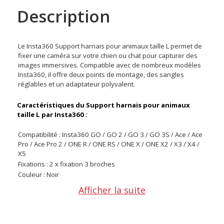
Description
Le Insta360 Support harnais pour animaux taille L permet de
fixer une caméra sur votre chien ou chat pour capturer des
images immersives. Compatible avec de nombreux modèles
Insta360, il offre deux points de montage, des sangles
réglables et un adaptateur polyvalent.
Caractéristiques du Support harnais pour animaux
taille L par Insta360 :
Compatibilité : Insta360 GO / GO 2 / GO 3 / GO 3S / Ace / Ace
Pro / Ace Pro 2 / ONE R / ONE RS / ONE X / ONE X2 / X3 / X4 /
X5
Fixations : 2 x fixation 3 broches
Couleur : Noir
Matériaux : Plastique, métal, nylon
Afficher la suite
Dimensions (avec base 3 broches) : 298 x 296 x 60 mm
Dimensions (avec base tige de support) : 298 x 296 x 81 mm
Poids : 310 g