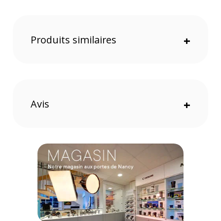
CONTENU DU CARTON
1 x Support arrière à 3 broches
1 x Base de support d'extension arrière
Produits similaires
+
1 x Adaptateur 1/4"-20 vers 2 broches
4 x Bagues antidérapantes
2 x Vis à oreilles
1 x Accessoire anti-basculement
1 x Clé Allen
Offre valable jusqu'au 06-08-2026 inclus.
Avis
+
Code EAN Insta360 Support harnais pour animaux taille L -
Accessoires action cam - achat et prix :
6970357857821
Garantie 2 ans
(1) Offre valable jusqu'au 31 Décembre 2030 à partir de 49 euros
d'achat, sur la base d'une expédition Chronopost 24H vers un point
relais situé en France continentale uniquement, valable uniquement
sur les produits de moins de 1m et moins de 20Kg.
(2) Nombre de points Fidélité estimés, hors remises au panier, basé
sur le prix TTC en €, les points seront effectivement calculés dans le
panier.