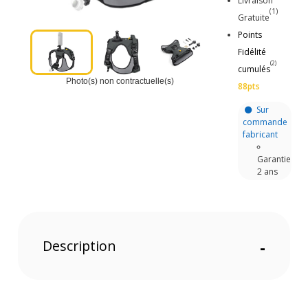
Livraison
(1)
Gratuite
Points
Fidélité
(2)
cumulés
Photo(s) non contractuelle(s)
88pts
Sur
commande
fabricant
Garantie
2 ans
Description
-