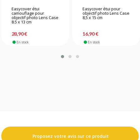
Easycover étui
Easycover étui pour
camouflage pour
objectif photo Lens Case
objectif photo Lens Case
8,5 x 15 cm
8.5 x 13 cm
28,90 €
16,90 €
En stock
En stock
Proposez votre avis sur ce produit