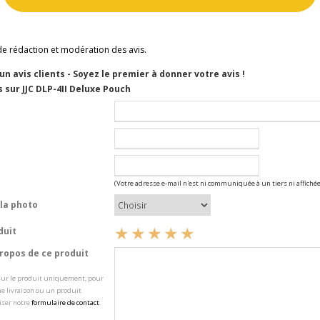
de rédaction et modération des avis.
cun avis clients - Soyez le premier à donner votre avis !
 sur JJC DLP-4II Deluxe Pouch
(Votre adresse e-mail n'est ni communiquée à un tiers ni affichée
la photo
duit
opos de ce produit
 sur le produit uniquement, pour
e livraison ou un produit
iser notre
formulaire de contact
.