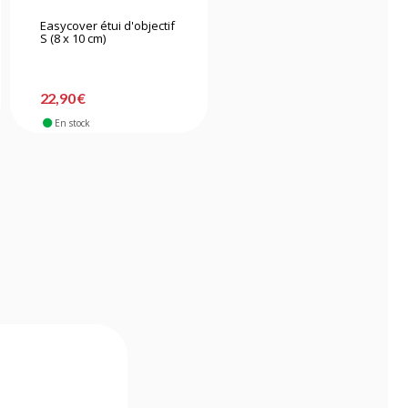
Easycover étui d'objectif
EASY COVER étui
S (8 x 10 cm)
d'objectif XS (7 x 7 cm)
22,90 €
9,90 €
En stock
En stock