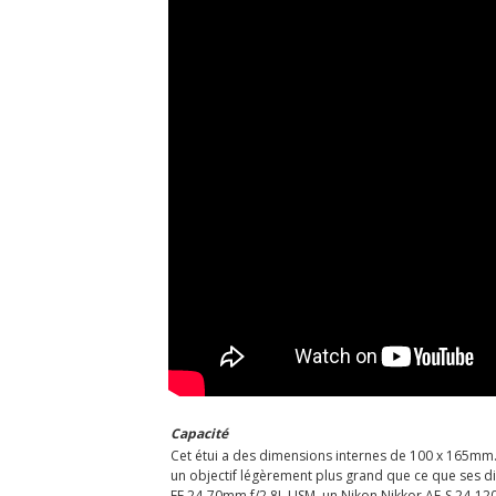
Capacité
Cet étui a des dimensions internes de 100 x 165mm. I
un objectif légèrement plus grand que ce que ses di
EF 24-70mm f/2.8L USM, un Nikon Nikkor AF-S 24-1