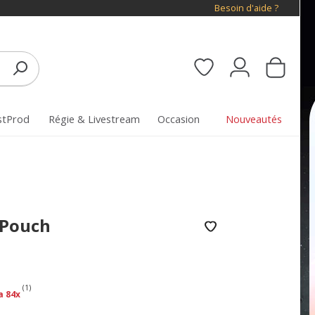
Besoin d'aide ?
stProd
Régie & Livestream
Occasion
Nouveautés
 Pouch
(1)
a 84x