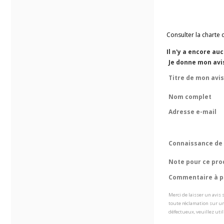
Consulter la charte 
Il n'y a encore au
Je donne mon avis
Titre de mon avis
Nom complet
Adresse e-mail
Connaissance de 
Note pour ce pro
Commentaire à pr
Merci de laisser un avis
toute réclamation sur un
défectueux, veuillez util