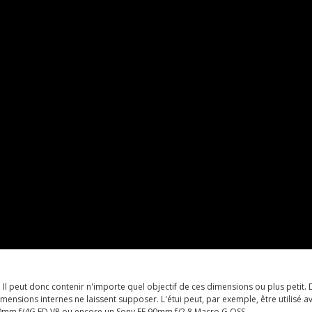
l peut donc contenir n'importe quel objectif de ces dimensions ou plus petit. De
mensions internes ne laissent supposer. L'étui peut, par exemple, être utilisé
20mm f/4G ED VR ou encore un Sony FE 90mm f/2.8 Macro G OSS.