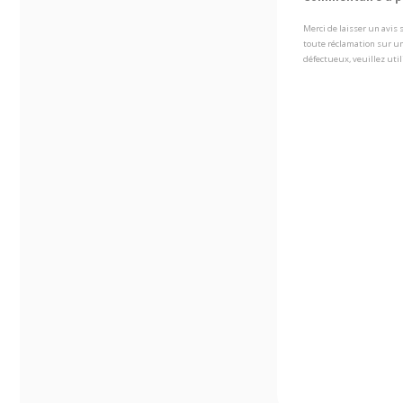
Merci de laisser un avis
toute réclamation sur un
défectueux, veuillez util