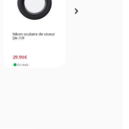
Nikon oculaire de viseur
Canon oeilleton ER-hE
DK-17F
pour EOS R3
29,90 €
63,90 €
En stock
En stock