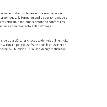
 votre boîtier sur le terrain. La souplesse du
hotographiques. Sa forme arrondie et ergonomique a
et verticaux sans jamais perdre en confort. Les
ant une immersion totale dans l'image.
ns de poussière, les chocs accidentels et l'humidité
ilm X-T50. Le petit plus réside dans le coussinet en
areil de l'humidité. Enfin, son design méticuleux