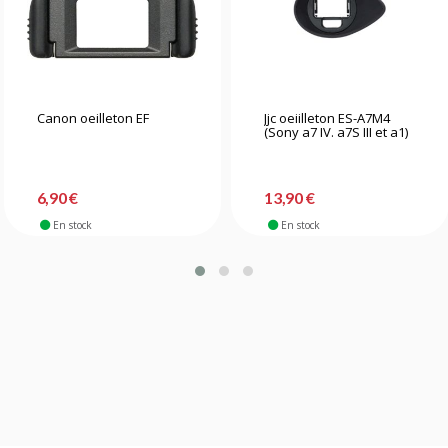
Canon oeilleton EF
Jjc oeiilleton ES-A7M4
(Sony a7 IV. a7S III et a1)
6,90 €
13,90 €
En stock
En stock