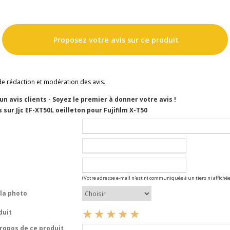
Proposez votre avis sur ce produit
de rédaction et modération des avis.
cun avis clients - Soyez le premier à donner votre avis !
 sur Jjc EF-XT50L oeilleton pour Fujifilm X-T50
(Votre adresse e-mail n'est ni communiquée à un tiers ni affichée
la photo
duit
opos de ce produit