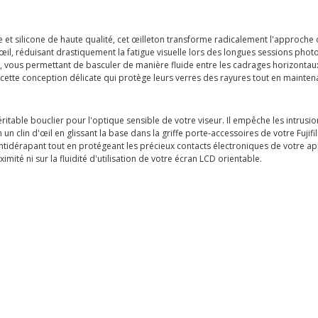
et silicone de haute qualité, cet œilleton transforme radicalement l'approche de
'œil, réduisant drastiquement la fatigue visuelle lors des longues sessions p
 vous permettant de basculer de manière fluide entre les cadrages horizontaux 
cette conception délicate qui protège leurs verres des rayures tout en mainten
itable bouclier pour l'optique sensible de votre viseur. Il empêche les intrusio
en un clin d'œil en glissant la base dans la griffe porte-accessoires de votre Fujif
antidérapant tout en protégeant les précieux contacts électroniques de votre app
imité ni sur la fluidité d'utilisation de votre écran LCD orientable.