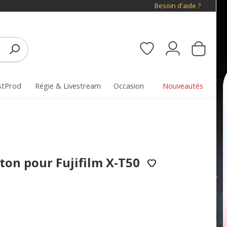
Besoin d'aide ?
stProd
Régie & Livestream
Occasion
Nouveautés
eton pour Fujifilm X-T50