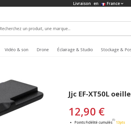
Livraison
en
France
Vidéo & son
Drone
Éclairage & Studio
Stockage & Po
Jjc EF-XT50L oeill
12,90 €
(1)
Points Fidélité cumulés
13pts