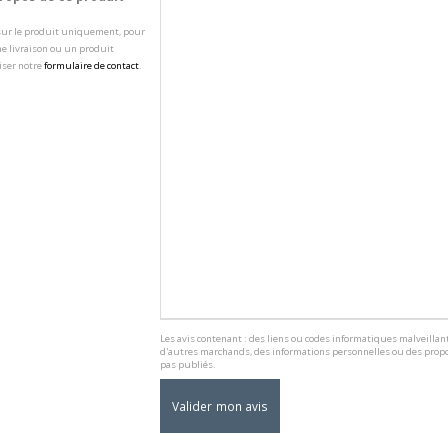
 sur le produit uniquement, pour
e livraison ou un produit
iser notre
formulaire de contact
.
Les avis contenant : des liens ou codes informatiques malveillant
d'autres marchands, des informations personnelles ou des propo
pas publiés.