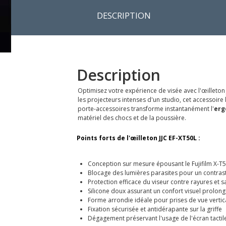
DESCRIPTION
Description
Optimisez votre expérience de visée avec l'œilleton
les projecteurs intenses d'un studio, cet accessoire
porte-accessoires transforme instantanément l'
erg
matériel des chocs et de la poussière.
Points forts de l'œilleton JJC EF-XT50L :
Conception sur mesure épousant le Fujifilm X-T
Blocage des lumières parasites pour un contras
Protection efficace du viseur contre rayures et s
Silicone doux assurant un confort visuel prolong
Forme arrondie idéale pour prises de vue vertic
Fixation sécurisée et antidérapante sur la griffe
Dégagement préservant l'usage de l'écran tactil