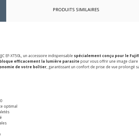
PRODUITS SIMILAIRES
 JJC EF-XT50L, un accessoire indispensable
spécialement conçu pour le Fujif
bloque efficacement la lumière parasite
pour vous offrir une image claire e
onomie de votre boîtier
, garantissant un confort de prise de vue prolongé sa
50
te optimal
aletés
é
ales
e