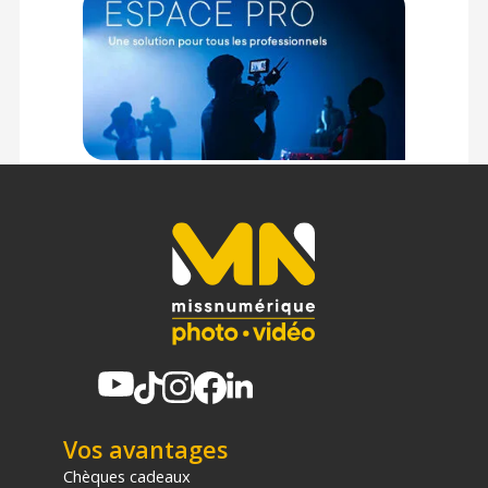
1 x Porte-filtre carré 3.5"
1 x Grilles en nid d’abeille 2.5"
1 x Snoot
1 x Grilles en nid d’abeille 2"
1 x Diffuseur de lumière douce
1 x Softbox pliante
1x Équerre de montage pour Softbox
1 x Étui pour Softbox
Offre valable jusqu'au 08-08-2026 inclus.
Code EAN JJC Kit portrait FK-9 pour Shoe flash - Diffuseur pour
flash cobra/intégré - Achat & prix :
6950291500854
Garantie 2 ans
(1) Offre valable jusqu'au 31 Décembre 2030 à partir de 49 euros
d'achat, sur la base d'une expédition Chronopost 24H vers un point
relais situé en France continentale uniquement, valable uniquement
sur les produits de moins de 1m et moins de 20Kg.
(2) Nombre de points Fidélité estimés, hors remises au panier, basé
Vos avantages
sur le prix TTC en €, les points seront effectivement calculés dans le
panier.
Chèques cadeaux