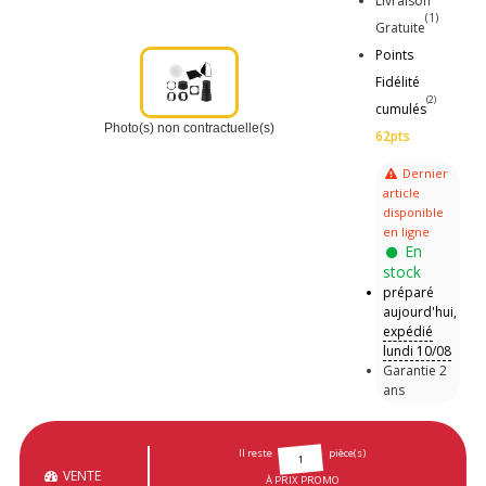
Livraison
(1)
Gratuite
Points
Fidélité
(2)
cumulés
Photo(s) non contractuelle(s)
62pts
Dernier
article
disponible
en ligne
En
stock
préparé
aujourd'hui,
expédié
lundi 10/08
Garantie 2
ans
Il reste
pièce(s)
1
VENTE
À PRIX PROMO