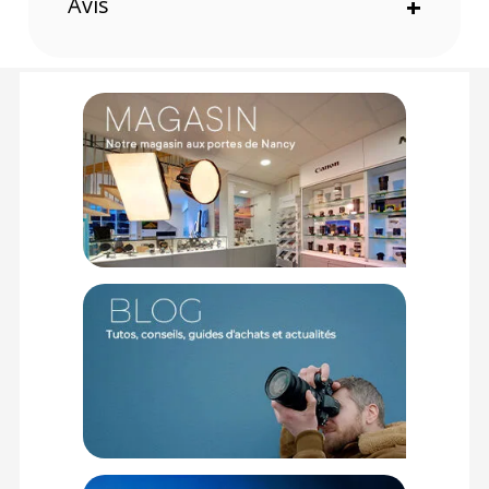
Avis
+
plupart des flashes, offrant une installation facile et une
utilisation sécurisée.
Idéal pour les portraits
Conçu spécialement pour les photographes de portrait, ce kit
aide à éliminer les ombres dures et la lumière agressive,
pour des résultats doux et professionnels.
Caractéristiques du JJC Kit portrait FK-9 pour Shoe flash
:
Modèle : FK-9
Couleur : Noir
Compatibilité anneau de montage (Grand) : NIK. SPEEDLITE
540EZ, SON. HVL-F58AM, CAN. SPEEDLITE 600EX-RT, PEN. AF-
540 FGZ, NISS. SPEEDLITE Di622, CAN. SPEEDLITE 580EX, etc.
Compatibilité anneau de montage (Petit) : NIK. SB-28, SON.
HVL-F42AM, METZ 44AF-4iN/METZ 32 Z-2, CAN. SPEEDLITE
320EX/420EX, OLY. FL-36R, ACHIEVER D2260, etc.
CONTENU DU CARTON
2 x Anneaux de montage avant bande Velcro