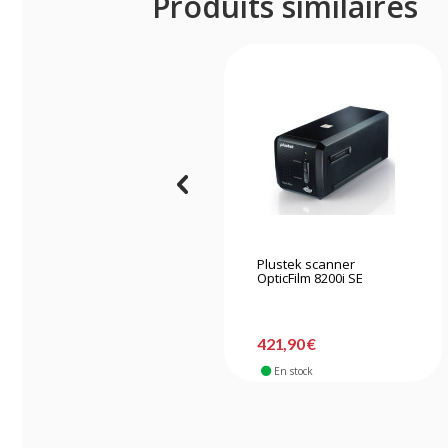
Produits similaires
Plustek scanner
OpticFilm 8200i SE
421,90 €
En stock