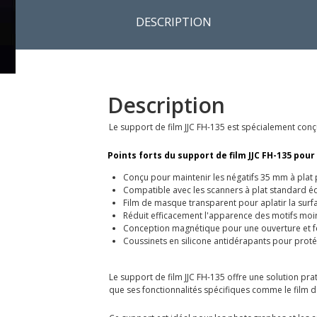
DESCRIPTION
Description
Le support de film JJC FH-135 est spécialement con
Points forts du support de film JJC FH-135 pour
Conçu pour maintenir les négatifs 35 mm à plat
Compatible avec les scanners à plat standard éq
Film de masque transparent pour aplatir la surfa
Réduit efficacement l'apparence des motifs moi
Conception magnétique pour une ouverture et f
Coussinets en silicone antidérapants pour proté
Le support de film JJC FH-135 offre une solution pra
que ses fonctionnalités spécifiques comme le film d