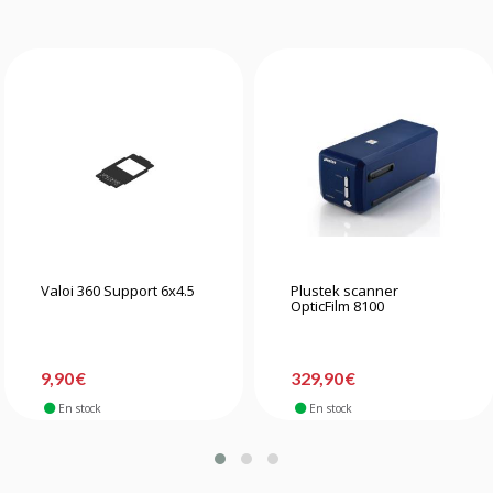
Valoi 360 Support 6x4.5
Plustek scanner
OpticFilm 8100
9,90 €
329,90 €
En stock
En stock