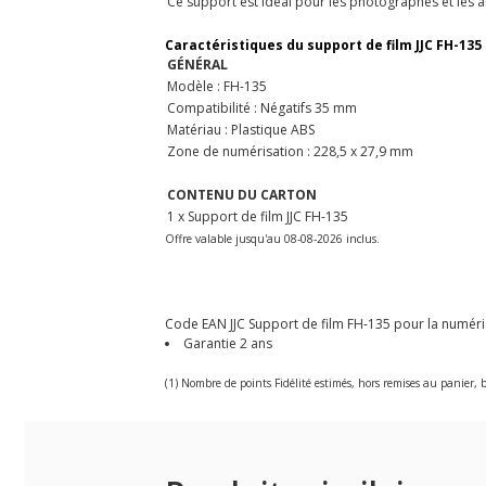
Ce support est idéal pour les photographes et les ar
Caractéristiques du support de film JJC FH-135
GÉNÉRAL
Modèle : FH-135
Compatibilité : Négatifs 35 mm
Matériau : Plastique ABS
Zone de numérisation : 228,5 x 27,9 mm
CONTENU DU CARTON
1 x Support de film JJC FH-135
Offre valable jusqu'au 08-08-2026 inclus.
Code EAN JJC Support de film FH-135 pour la numérisat
Garantie 2 ans
(1) Nombre de points Fidélité estimés, hors remises au panier, b