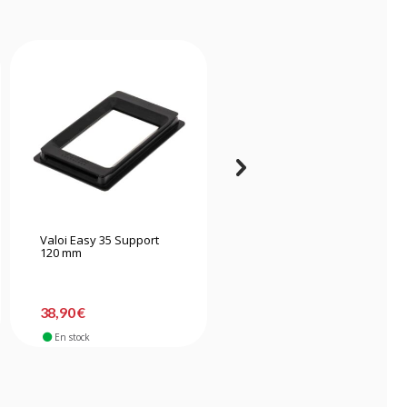
Valoi Easy 35 Support
Plustek Opticfilm 135i
120 mm
38,90 €
599,90 €
En stock
En stock