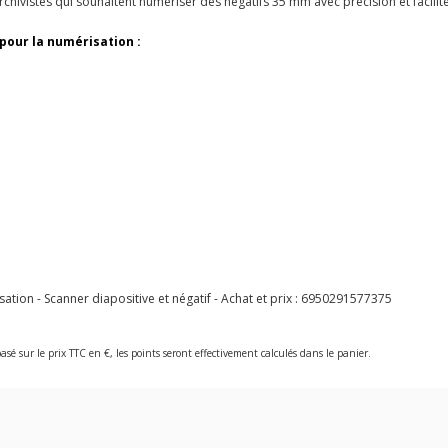
chivistes qui souhaitent numériser des négatifs 35 mm avec précision et facilité
 pour la numérisation :
ion - Scanner diapositive et négatif - Achat et prix :
6950291577375
asé sur le prix TTC en €, les points seront effectivement calculés dans le panier.