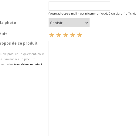
(Votre adresse e-mail n'est ni communiquée à un tiers ni affichée
la photo
duit
opos de ce produit
 sur le produit uniquement, pour
e livraison ou un produit
iser notre
formulaire de contact
.