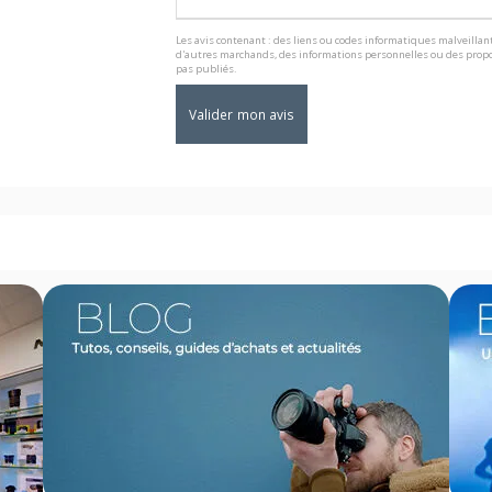
Les avis contenant : des liens ou codes informatiques malveillant
d'autres marchands, des informations personnelles ou des propo
pas publiés.