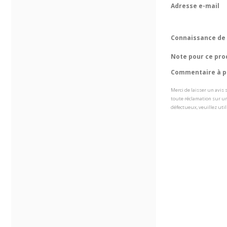
Adresse e-mail
Connaissance de 
Note pour ce pro
Commentaire à pr
Merci de laisser un avis
toute réclamation sur un
défectueux, veuillez util