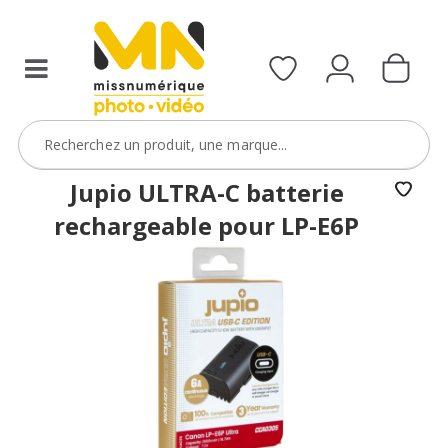
reflex,
compact,
bridge
ou
étanche)
avec
le
code
Jupio ULTRA-C batterie
BoitierBatterie5
rechargeable pour LP-E6P
VOIR L'OFFRE