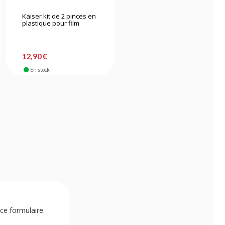
Kaiser kit de 2 pinces en
Hama Étuis à négatifs
plastique pour film
papier cristal Glassine 4
bandes 6x7 Neg (x100)
12,90 €
24,90 €
En stock
En stock
ce formulaire.