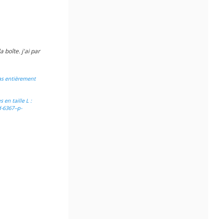
 boîte. j'ai par
as entièrement
 en taille L :
-6367--p-