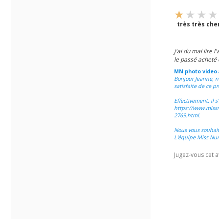
très très che
j'ai du mal lire 
le passé acheté 
MN photo video
Bonjour Jeanne, n
satisfaite de ce pr
Effectivement, il 
https://www.missn
2769.html.
Nous vous souhai
L'équipe Miss Nu
Jugez-vous cet a