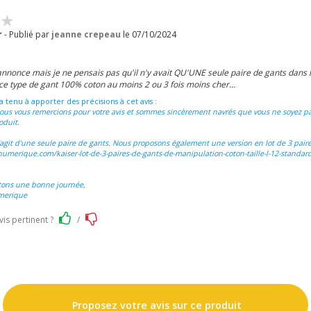
r
- Publié par
jeanne crepeau
le 07/10/2024
l'annonce mais je ne pensais pas qu'il n'y avait QU'UNE seule paire de gants dans la
ce type de gant 100% coton au moins 2 ou 3 fois moins cher...
a tenu à apporter des précisions à cet avis :
ous vous remercions pour votre avis et sommes sincèrement navrés que vous ne soyez p
oduit.
s'agit d'une seule paire de gants. Nous proposons également une version en lot de 3 paires
umerique.com/kaiser-lot-de-3-paires-de-gants-de-manipulation-coton-taille-l-12-standard
tons une bonne journée,
merique
vis pertinent ?
/
Proposez votre avis sur ce produit