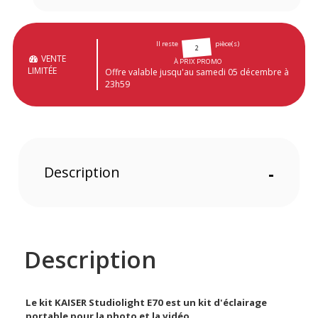
Il reste
pièce(s)
2
VENTE
À PRIX PROMO
LIMITÉE
Offre valable jusqu'au samedi 05 décembre à
23h59
Description
-
Description
Le kit KAISER Studiolight E70 est un kit d'éclairage
portable pour la photo et la vidéo.