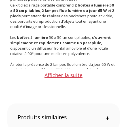
Ce kit d'éclairage portable comprend
2 boîtes à lumière 50
x 50 cm pliables
,
2 lampes fluo lumière du jour 65 W
et
2
pieds
permettant de réaliser des packshots photo et vidéo,
des portraits et reproduction d'objets tout en ayant une
qualité d'image professionnelle.
Les
boîtes à lumière
50 x 50 cm sont pliables,
s'ouvrent
simplement et rapidement comme un parapluie,
disposent d'un diffuseur frontal amovible et d'une rotule
rotative à 90° pour une meilleure polyvalence.
À noter la présence de 2 lampes fluo lumière du jour 65 W et
de 2 pieds extensibles de 70 à 190 cm pour faire de ce kit un
Afficher la suite
kit complet, polyvalent et évolutif
.
Un
sac de transport matelassé avec poignées et sangle
d'épaule amovible
est fourni pour vous permettre de
ranger rapidement votre kit et l'emmener partout avec vous.
Points forts du kit KAISER Studiolight E70 :
Kit complet, polyvalent et évolutif
Installation et utilisation aisées
Produits similaires
+
Le kit entier tient dans le sac de rangement fourni
Caractéristiques du kit KAISER Studiolight E70 :