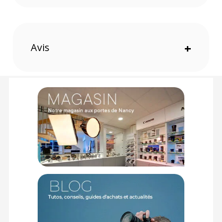
Contenu du kit : 2 x boîtes à lumière 50 x 50 cm + 2 x lampes
fluo lumière du jour 65 W + 2 x pieds + 1 x sac de transport
Dimensions : 71 x 24 x 24 cm
Offre valable jusqu'au 07-08-2026 inclus.
Avis
+
Code EAN kit KAISER Studiolight E70 :
4001072031677
Garantie 2 ans
(1) Offre valable jusqu'au 31 Décembre 2030 à partir de 49 euros
d'achat, sur la base d'une expédition Chronopost 24H vers un point
relais situé en France continentale uniquement, valable uniquement
sur les produits de moins de 1m et moins de 20Kg.
(2) Sous réserve d'éligibilité.
(3) Nombre de points Fidélité estimés, hors remises au panier, basé
sur le prix TTC en €, les points seront effectivement calculés dans le
panier.