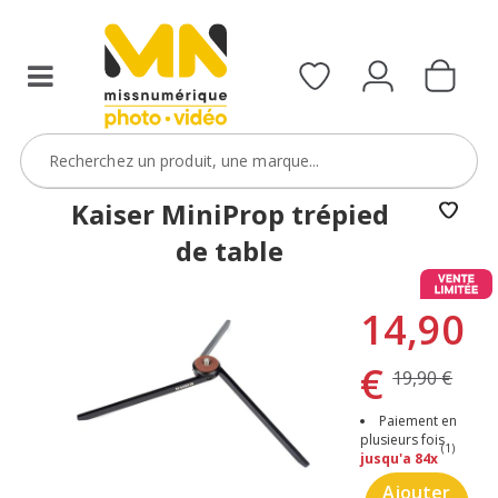
Kaiser MiniProp trépied
de table
14,90
€
19,90 €
Paiement en
plusieurs fois
(1)
jusqu'a 84x
Ajouter