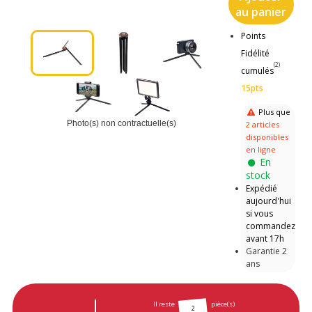
au panier
Points
Fidélité
(2)
cumulés
15pts
Plus que
Photo(s) non contractuelle(s)
2 articles
disponibles
en ligne
En
stock
Expédié
aujourd'hui
si vous
commandez
avant 17h
Garantie 2
ans
Il reste
pièce(s)
2