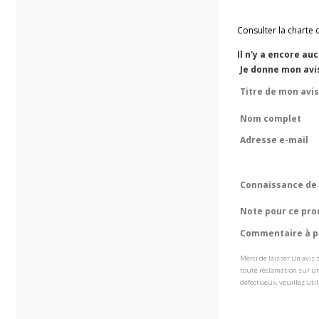
Consulter la charte 
Il n'y a encore au
Je donne mon avi
Titre de mon avis
Nom complet
Adresse e-mail
Connaissance de 
Note pour ce pro
Commentaire à pr
Merci de laisser un avis
toute réclamation sur un
défectueux, veuillez util