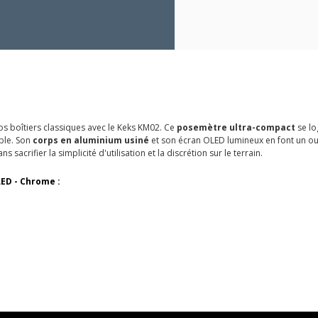
os boîtiers classiques avec le Keks KM02. Ce
posemètre ultra-compact
se lo
able. Son
corps en aluminium usiné
et son écran OLED lumineux en font un outil
sacrifier la simplicité d'utilisation et la discrétion sur le terrain.
ED - Chrome :
e
C