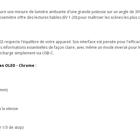
ure une mesure de lumière ambiante d'une grande justesse sur un angle de 30°
osemètre offre des lectures fiables (EV 1-20) pour maîtriser les scènes les plu
2 respecte l'équilibre de votre appareil. Son interface est pensée pour l'effica
les informations essentielles de façon claire, avec même un mode inversé pour le
recharge simplement via USB-C.
an OLED - Chrome :
 mm)
 la vitesse
r 1/3 de stop)