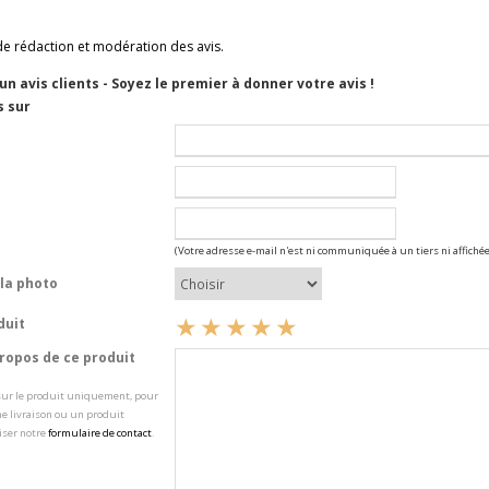
de rédaction et modération des avis.
cun avis clients - Soyez le premier à donner votre avis !
s sur
(Votre adresse e-mail n'est ni communiquée à un tiers ni affichée
la photo
duit
opos de ce produit
 sur le produit uniquement, pour
e livraison ou un produit
iser notre
formulaire de contact
.