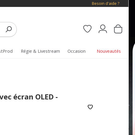
Besoin d'aide ?
stProd
Régie & Livestream
Occasion
Nouveautés
vec écran OLED -