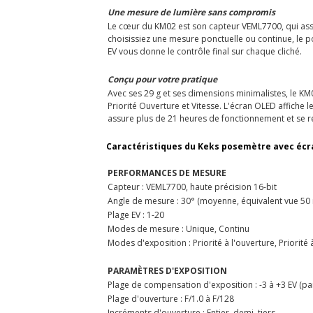
Une mesure de lumière sans compromis
Le cœur du KM02 est son capteur VEML7700, qui ass
choisissiez une mesure ponctuelle ou continue, le p
EV vous donne le contrôle final sur chaque cliché.
Conçu pour votre pratique
Avec ses 29 g et ses dimensions minimalistes, le KM0
Priorité Ouverture et Vitesse. L'écran OLED affiche 
assure plus de 21 heures de fonctionnement et se 
Caractéristiques du Keks posemètre avec écr
PERFORMANCES DE MESURE
Capteur : VEML7700, haute précision 16-bit
Angle de mesure : 30° (moyenne, équivalent vue 50
Plage EV : 1-20
Modes de mesure : Unique, Continu
Modes d'exposition : Priorité à l'ouverture, Priorité à
PARAMÈTRES D'EXPOSITION
Plage de compensation d'exposition : -3 à +3 EV (pa
Plage d'ouverture : F/1.0 à F/128
Incréments d'ouverture : Entier, demi, tiers