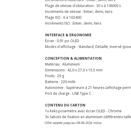
Plage de vitesse d'obturation : 30 s à 1/8000 s
Incréments de vitesse : Entier, demi, tiers
Plage ISO : 6 à 102400
Incréments ISO : Entier, demi, tiers
INTERFACE & ERGONOMIE
Écran : 0,91 po OLED
Modes d'affichage : Standard, Détaillé, Inversé (pour
CONCEPTION & ALIMENTATION
Matériau : Aluminium
Dimensions : 42,0 x 27,0 x 15,5 mm
Poids : 29 g
Batterie : 220 mAh
Autonomie : Supérieure à 21 heures (affichage per
Port de charge : USB Type C
CONTENU DU CARTON
1x Keks posemètre avec écran OLED - Chrome
3x Sabots de fixation en aluminium (différentes taill
Offre valable jusqu'au 08-08-2026 inclus.