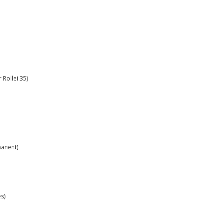
 Rollei 35)
manent)
es)