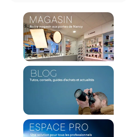
Interfaces : Entrée Goldfinger/USB3.0 type-C ; Sortie USB3.0
type-C
Vitesses de lecture/écriture : 438/369 MB/s
DIMENSIONS ET POIDS
Dimensions : L117,1 x L31,02 x H10 mm
Poids : 54,3 g
TEMPÉRATURE
Température de fonctionnement : -40 à 85°C
Température de stockage : -40 à 85°C
CONTENU DU CARTON
1 x SSD Kilowiew pour Cube R1 1TB
Offre valable jusqu'au 06-08-2026 inclus.
Code EAN Kiloview SSD pour Cube R1 1TB - Accessoires de
traitement de signal - Achat et prix :
6970631325084
Garantie 2 ans
(1) Offre valable jusqu'au 31 Décembre 2030 à partir de 49 euros