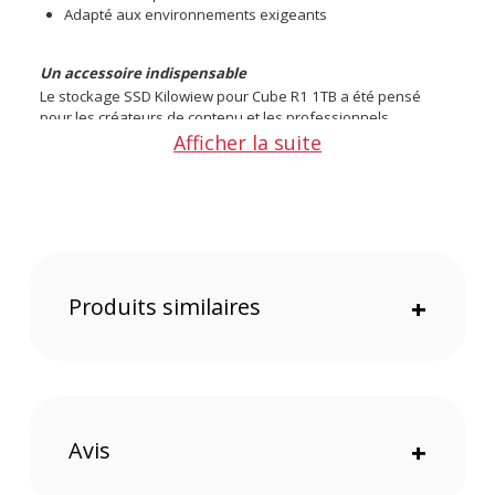
Adapté aux environnements exigeants
Un accessoire indispensable
Le stockage SSD Kilowiew pour Cube R1 1TB a été pensé
pour les créateurs de contenu et les professionnels
travaillant dans des environnements difficiles. Sa
Afficher la suite
construction robuste et ses performances stables
garantissent un enregistrement sécurisé, tout en réduisant
les risques de perte de données.
Ses vitesses de lecture et d'écriture élevées permettent
également un transfert rapide des fichiers vidéo lourds,
idéales pour une post-production efficace.
Produits similaires
+
Grâce à sa qualité industrielle, ce SSD est parfaitement
adapté aux conditions extrêmes, comme les événements en
direct ou les installations en milieu industriel.
Caractéristiques du stockage SSD Kilowiew pour Cube
R1 1TB :
Avis
+
GÉNÉRAL
Compatibilité : Windows, Linux, macOS