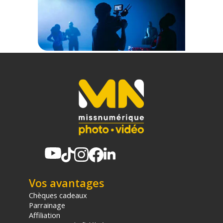
d'achat, sur la base d'une expédition Chronopost 24H vers un point
relais situé en France continentale uniquement, valable uniquement
sur les produits de moins de 1m et moins de 20Kg.
(2) Sous réserve d'éligibilité.
(3) Nombre de points Fidélité estimés, hors remises au panier, basé
sur le prix TTC en €, les points seront effectivement calculés dans le
panier.
Vos avantages
Chèques cadeaux
Parrainage
Affiliation