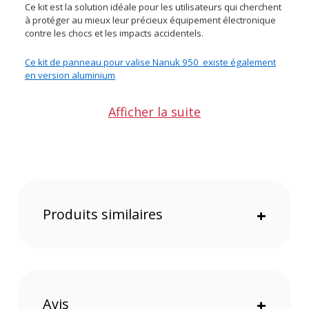
Ce kit est la solution idéale pour les utilisateurs qui cherchent
à protéger au mieux leur précieux équipement électronique
contre les chocs et les impacts accidentels.
Ce kit de panneau pour valise Nanuk 950 existe également
en version aluminium
Points forts du kit panneau en Polycarbonate pour
Afficher la suite
valise Nanuk 950
Kit panneau en Polycarbonate pour valise Nanuk 950
S’Intègre au système de cadre innovant de la marque
Nanuk
Panneau Polycarbonate de 3/ 16” pour une protection
supérieur contre les chocs et impacts.
Livré avec vis de montage inoxydables pour une
Produits similaires
+
installation facile
Caractéristiques du kit panneau en Polycarbonate pour
valise Nanuk 950
GÉNÉRAL
Avis
+