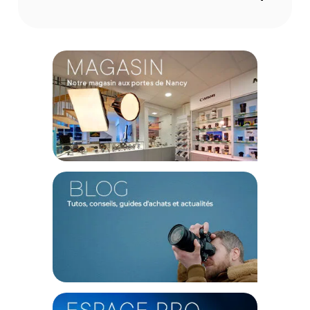
Compatibilité valise : Valise Nanuk 950
Coloris : Noir
Matériau : Polycarbonate 3/ 16” - acier inoxydable
CONTENU DU CARTON
1x Panneau en Polycarbonate 3/ 16” (4,8mm)
1x ensemble de vis de montage
Offre valable jusqu'au 07-08-2026 inclus.
Code EAN Nanuk Kit panneau (T) Polycarbonate pour Nanuk
950 - Valise Photo - Achat et Prix :
666365012388
Garantie 2 ans
(1) Offre valable jusqu'au 31 Décembre 2030 à partir de 49 euros
d'achat, sur la base d'une expédition Chronopost 24H vers un point
relais situé en France continentale uniquement, valable uniquement
sur les produits de moins de 1m et moins de 20Kg.
(2) Sous réserve d'éligibilité.
(3) Nombre de points Fidélité estimés, hors remises au panier, basé
sur le prix TTC en €, les points seront effectivement calculés dans le
panier.