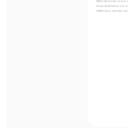
Merci de laisser un avis
toute réclamation sur un
défectueux, veuillez util