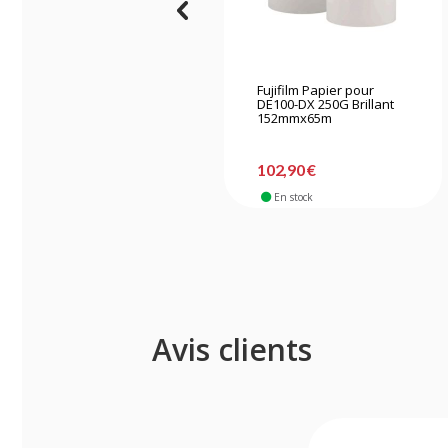
Fujifilm Papier pour
DE100-DX 250G Brillant
152mmx65m
102,90 €
En stock
Avis clients