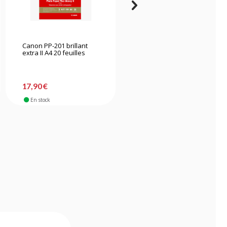
Canon PP-201 brillant
Canon MP-101 mat A4 50
extra II A4 20 feuilles
feuilles
17,90 €
18,90 €
En stock
En stock