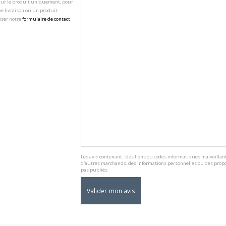
 sur le produit uniquement, pour
e livraison ou un produit
iser notre
formulaire de contact
.
Les avis contenant : des liens ou codes informatiques malveillant
d'autres marchands, des informations personnelles ou des propo
pas publiés.