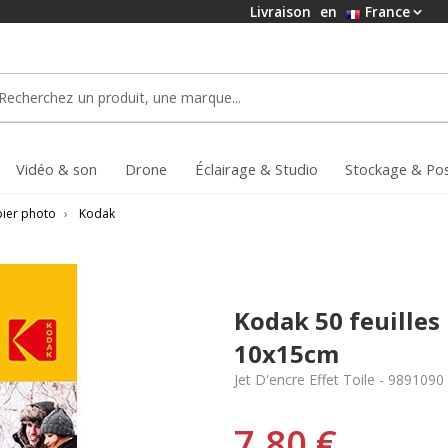
Livraison
en
France
Vidéo & son
Drone
Éclairage & Studio
Stockage & Po
ier photo
›
Kodak
Kodak 50 feuilles
10x15cm
Jet D'encre Effet Toile - 9891090
7,80 €