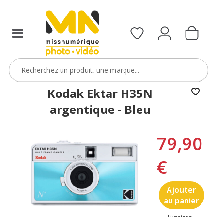
Kodak Ektar H35N
argentique - Bleu
79,90
€
Ajouter
au panier