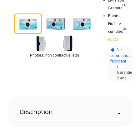
Livraison
(1)
Gratuite
Points
Fidélité
(2)
cumulés
80pts
Sur
commande
Photo(s) non contractuelle(s)
fabricant
Garantie
2 ans
Description
-