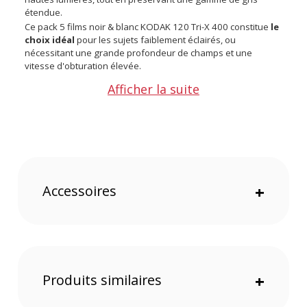
étendue.
Ce pack 5 films noir & blanc KODAK 120 Tri-X 400 constitue
le
choix idéal
pour les sujets faiblement éclairés, ou
nécessitant une grande profondeur de champs et une
vitesse d'obturation élevée.
Découvrez notre gamme de produits KODAK
Afficher la suite
Points forts du pack 5 films noir & blanc KODAK 120 Tri-
X 400 :
Grain fin : Grande latitude d’exposition
Grande netteté : Haut pouvoir de résolution
Convient à la réalisation d’images de grande qualité
Reproduction des valeurs conservées en surexposition et
sous-exposition
Accessoires
+
Convient aux applications qui nécessitent un rapport
d’agrandissement modéré
Bon rendu des détails
Caractéristiques du pack 5 films noir & blanc KODAK 120
Tri-X 400 :
Format pellicule : 120
Produits similaires
+
Sensibilité : 400 ASA
Quantité : 5 bobines