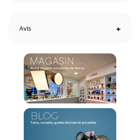
Avis
+
Offre valable jusqu'au 06-08-2026 inclus.
Code EAN Pack 5 films noir & blanc KODAK 120 Tri-X 400 :
41771153656
Garantie 2 ans
(1) Offre valable jusqu'au 31 Décembre 2030 à partir de 49 euros
d'achat, sur la base d'une expédition Chronopost 24H vers un point
relais situé en France continentale uniquement, valable uniquement
sur les produits de moins de 1m et moins de 20Kg.