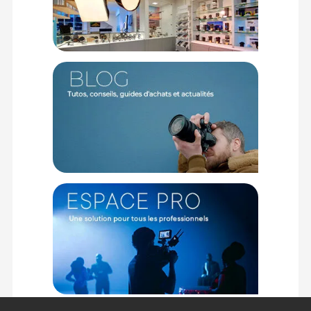
1x Câble USB-C (20Gbps)
1x Protection USB amovible
1x Guide d'installation rapide
Offre valable jusqu'au 06-08-2026 inclus.
Code EAN LaCie Rugged Mini SSD 1To - Disque dur externe -
Achat et prix :
8719706044691
Garantie 3 ans
(1) Offre valable jusqu'au 31 Décembre 2030 à partir de 49 euros
d'achat, sur la base d'une expédition Chronopost 24H vers un point
relais situé en France continentale uniquement, valable uniquement
sur les produits de moins de 1m et moins de 20Kg.
(2) Sous réserve d'éligibilité.
(3) Nombre de points Fidélité estimés, hors remises au panier, basé
sur le prix TTC en €, les points seront effectivement calculés dans le
panier.