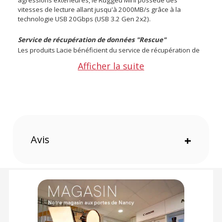
vitesses de lecture allant jusqu'à 2000MB/s grâce à la
technologie USB 20Gbps (USB 3.2 Gen 2x2).
Service de récupération de données "Rescue"
Les produits Lacie bénéficient du service de récupération de
données, la durée de couverture est la même que celle de la
Afficher la suite
garantie du produit Lacie.
Caractéristiques du disque dur externe LaCie Rugged
Mini SSD 1To :
GÉNÉRAL
Vitesses de lecture : jusqu'à 2000MB/s
Interface : USB 20 Gbps (USB 3.2 Gen 2x2)
Avis
+
Compatibilité : Windows, macOS, iPadOS et iOS systems
Capacité : 1To
Dimensions : 17.3 x 66.9 x 105.3 mm
Poids : 114g
Référence : STMF1000400
CONTENU DU CARTON
1x LaCie Rugged Mini SSD 1To