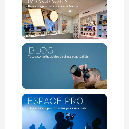
GÉNÉRAL
Focale : 25mm
Angle de Champ : 10.3°
Ouverture Max. : f/2.8
Plage d'ouverture : f/2.8 - f/22
Couverture : Plein format
Construction : 8 éléments en 6 groupes
Nombre de lames : 8
Distance Min. Point : 23.4 cm (5x) et 17.3 cm (2,5x)
Grossissement Max. : 5:1
Dimensions : 65 x 82 mm
Poids : 400 g
Montures : Nikon Z
Mise au point : Manuelle (MF)
CONTENU DU CARTON
1 x Laowa 25mm f/2.8 2.5-5x Ultra Macro monture Nikon Z
Offre valable jusqu'au 08-08-2026 inclus.
Code EAN Laowa 25mm f/2.8 2.5-5x Ultra Macro monture
Nikon Z - Objectif photo macro - Achat et prix :