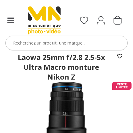
filtres
avec
le
code
ObjectifFiltre5
VOIR L'OFFRE
Laowa 25mm f/2.8 2.5-5x
Ultra Macro monture
Nikon Z