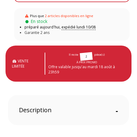
Plus que
2 articles disponibles en ligne
En stock
préparé aujourd'hui,
expédié lundi 10/08
Garantie 2 ans
Il reste
pièce(s)
2
VENTE
À PRIX PROMO
LIMITÉE
Offre valable jusqu'au mardi 18 août à
23h59
Description
-