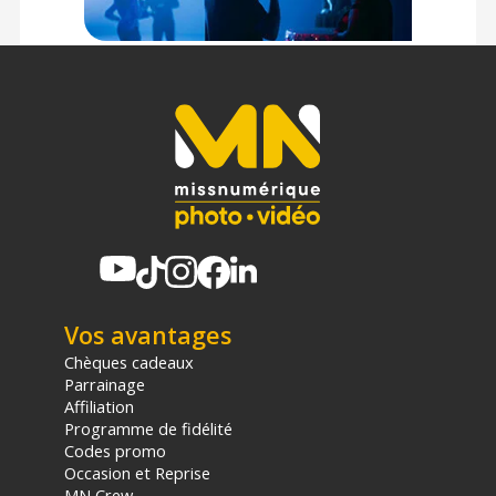
6940486701272
Garantie 2 ans
(1) Offre valable jusqu'au 31 Décembre 2030 à partir de 49 euros
d'achat, sur la base d'une expédition Chronopost 24H vers un point
relais situé en France continentale uniquement, valable uniquement
sur les produits de moins de 1m et moins de 20Kg.
(2) Sous réserve d'éligibilité.
(3) Nombre de points Fidélité estimés, hors remises au panier, basé
sur le prix TTC en €, les points seront effectivement calculés dans le
panier.
Vos avantages
Chèques cadeaux
Parrainage
Affiliation
Programme de fidélité
Codes promo
Occasion et Reprise
MN Crew