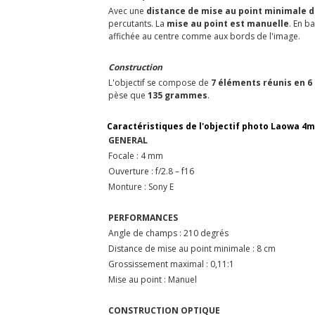
Avec une
distance de mise au point minimale d
percutants. La
mise au point est manuelle
. En b
affichée au centre comme aux bords de l'image.
Construction
L'objectif se compose de
7 éléments réunis en 6
pèse que
135 grammes
.
Caractéristiques de l'objectif photo Laowa 4m
GENERAL
Focale : 4 mm
Ouverture : f/2.8 – f16
Monture : Sony E
PERFORMANCES
Angle de champs : 210 degrés
Distance de mise au point minimale : 8 cm
Grossissement maximal : 0,11:1
Mise au point : Manuel
CONSTRUCTION
OPTIQUE