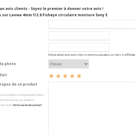
cun avis clients - Soyez le premier à donner votre avis !
s sur Laowa 4mm f/2.8 Fisheye circulaire monture Sony E
(Votre adresse e-mail n'est ni communiquée à un tiers ni affichée
la photo
duit
opos de ce produit
 sur le produit uniquement, pour
e livraison ou un produit
iser notre
formulaire de contact
.