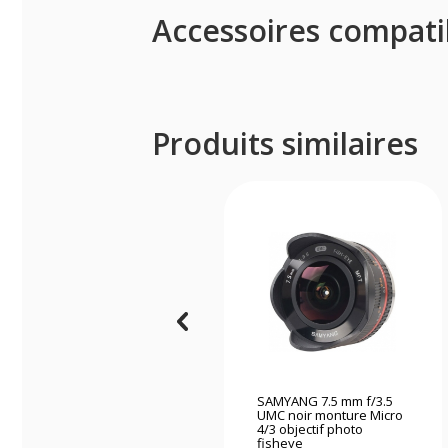
Accessoires compati
Produits similaires
SAMYANG 7.5 mm f/3.5
UMC noir monture Micro
4/3 objectif photo
fisheye