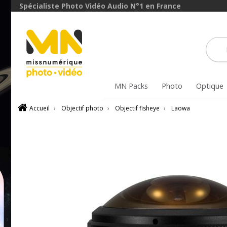
avec le code
Spécialiste Photo Vidéo Audio N°1 en France
ObjectifFiltre5
VOIR L'OFFRE
MN Packs
Photo
Optique
Accueil
›
Objectif photo
›
Objectif fisheye
›
Laowa