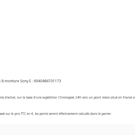
2.8 monture Sony E :
6940486701173
ros d'achat, sur la base d'une expédition Chronopost 24H vers un point relais situé en Franc
asé sur le prix TTC en €, les points seront effectivement calculés dans le panier.