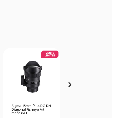
Sigma 15mm f/1.4 DG DN
Laowa 4mm f/2.8
Diagonal Fisheye Art
Fisheye circulaire
monture L
monture Fujifilm X