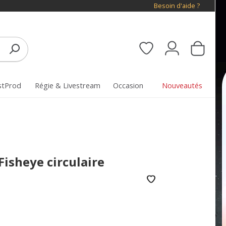
Besoin d'aide ?
stProd
Régie & Livestream
Occasion
Nouveautés
isheye circulaire