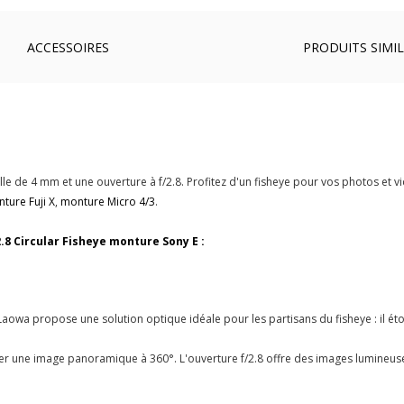
ACCESSOIRES
PRODUITS SIMIL
le de 4 mm et une ouverture à f/2.8. Profitez d'un fisheye pour vos photos et v
ture Fuji X
,
monture Micro 4/3
.
.8 Circular Fisheye monture Sony E :
 Laowa propose une solution optique idéale pour les partisans du fisheye : il ét
éer une image panoramique à 360°. L'ouverture f/2.8 offre des images lumineuse