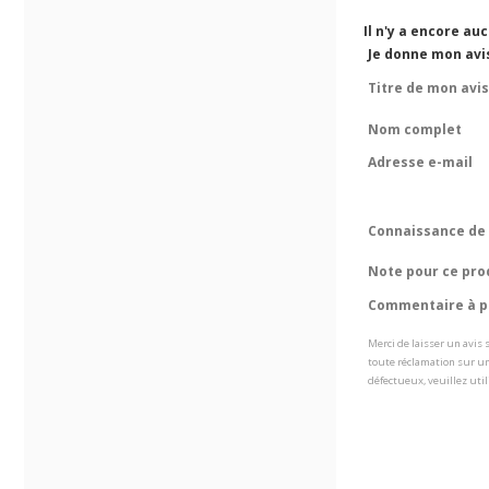
Il n'y a encore au
Je donne mon avi
Titre de mon avis
Nom complet
Adresse e-mail
Connaissance de 
Note pour ce pro
Commentaire à pr
Merci de laisser un avis
toute réclamation sur un
défectueux, veuillez util