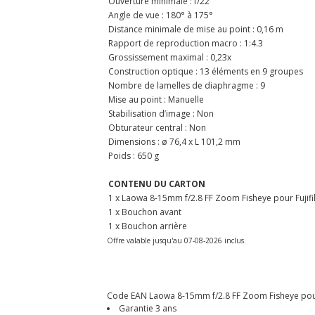
Ouverture minimale : f/22
Angle de vue : 180° à 175°
Distance minimale de mise au point : 0,16 m
Rapport de reproduction macro : 1:4.3
Grossissement maximal : 0,23x
Construction optique : 13 éléments en 9 groupes
Nombre de lamelles de diaphragme : 9
Mise au point : Manuelle
Stabilisation d’image : Non
Obturateur central : Non
Dimensions : ø 76,4 x L 101,2 mm
Poids : 650 g
CONTENU DU CARTON
1 x Laowa 8-15mm f/2.8 FF Zoom Fisheye pour Fujif
1 x Bouchon avant
1 x Bouchon arrière
Offre valable jusqu'au 07-08-2026 inclus.
Code EAN Laowa 8-15mm f/2.8 FF Zoom Fisheye pour Fu
Garantie 3 ans