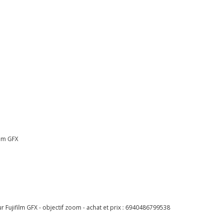
ilm GFX
jifilm GFX - objectif zoom - achat et prix :
6940486799538