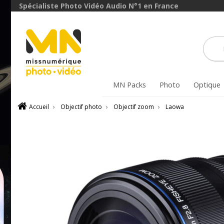
avec le code
Spécialiste Photo Vidéo Audio N°1 en France
ObjectifFiltre5
VOIR L'OFFRE
MN Packs
Photo
Optique
Accueil
›
Objectif photo
›
Objectif zoom
›
Laowa