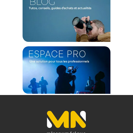
Avec 650 g pour seulement 96.4 mm de longueur, ce zoom
fisheye est pratique pour les créateurs mobiles.
Caractéristiques de la Laowa 8-15mm f/2.8 FF Zoom
Fisheye pour Hasselblad XCD :
Compatibilité : Hasselblad XCD
Plage focale : 8 à 15 mm
Ouverture maximale : f/2.8
Ouverture minimale : f/22
Angle de vue : 180° à 175°
Distance minimale de mise au point : 0,16 m
Rapport de reproduction macro : 1:4.3
Grossissement maximal : 0,23x
Construction optique : 13 éléments en 9 groupes
Nombre de lamelles de diaphragme : 9
Mise au point : Manuelle
Stabilisation d’image : Non
Obturateur central : Non
Dimensions : ø 76,4 x L 96,4 mm
Poids : 650 g