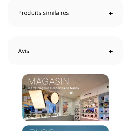
Produits similaires
+
Zoom fisheye lumineux f/2.8 constant
L'ouverture constante f/2.8 permet une excellente luminosité
sur toute la plage focale, idéale pour les prises de vue en
conditions de faible lumière.
Avis
+
Double effet fisheye circulaire et rectangulaire
À 8 mm, un rendu circulaire spectaculaire ; à 15 mm, un effet
fisheye plein cadre avec vignettage maîtrisé.
Angle de vue jusqu’à 180°
Capturez des perspectives immersives parfaites pour la
photographie panoramique ou l’astrophotographie.
Distance minimale de mise au point : 16 cm
Permet des prises de vue en gros plan avec un effet de
profondeur marqué et des flous d’arrière-plan artistiques.
Compact et léger pour sa catégorie