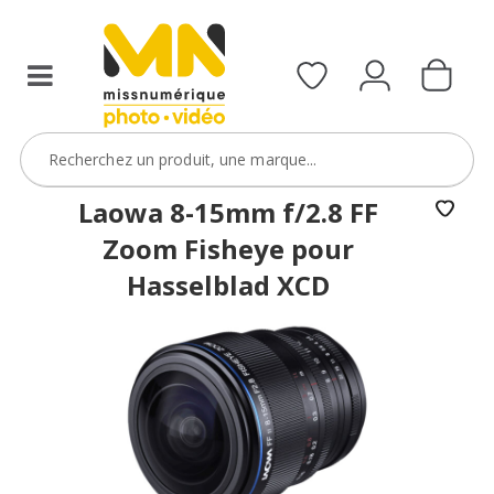
filtres
avec
le
code
ObjectifFiltre5
VOIR L'OFFRE
Laowa 8-15mm f/2.8 FF
Zoom Fisheye pour
Hasselblad XCD