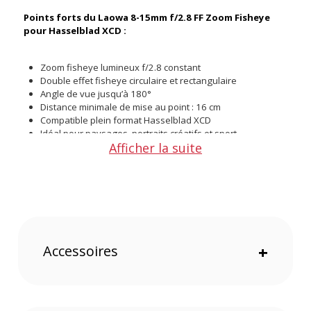
Points forts du Laowa 8-15mm f/2.8 FF Zoom Fisheye
pour Hasselblad XCD :
Zoom fisheye lumineux f/2.8 constant
Double effet fisheye circulaire et rectangulaire
Angle de vue jusqu’à 180°
Distance minimale de mise au point : 16 cm
Compatible plein format Hasselblad XCD
Idéal pour paysages, portraits créatifs et sport
Afficher la suite
Compact et léger pour sa catégorie
Qualité optique bord à bord
Conception de mise au point manuelle
Format idéal pour le vlogging et les drones
Accessoires
+