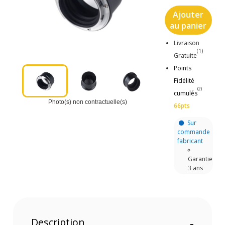
Ajouter
au panier
Livraison
(1)
Gratuite
Points
Fidélité
(2)
cumulés
Photo(s) non contractuelle(s)
66pts
Sur
commande
fabricant
Garantie
3 ans
Description
-