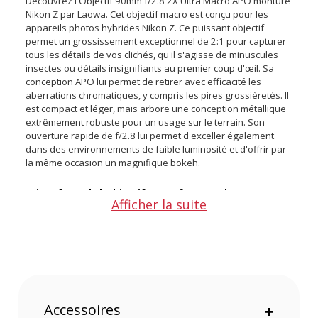
Découvrez l'Objectif 90mm f/2.8 2X Ultra Macro APO monture
Nikon Z par Laowa. Cet objectif macro est conçu pour les
appareils photos hybrides Nikon Z. Ce puissant objectif
permet un grossissement exceptionnel de 2:1 pour capturer
tous les détails de vos clichés, qu'il s'agisse de minuscules
insectes ou détails insignifiants au premier coup d'œil. Sa
conception APO lui permet de retirer avec efficacité les
aberrations chromatiques, y compris les pires grossièretés. Il
est compact et léger, mais arbore une conception métallique
extrêmement robuste pour un usage sur le terrain. Son
ouverture rapide de f/2.8 lui permet d'exceller également
dans des environnements de faible luminosité et d'offrir par
la même occasion un magnifique bokeh.
Points forts de l'Objectif 90mm f/2.8 2X Ultra Macro
Afficher la suite
APO monture Nikon Z par Laowa
Ouverture lumineuse f/2.8 pour des scènes en basse
lumière et un arrière-plan flouté
Grossissement 2:1 pour des clichés ultra-détaillés et des
reproductions grandeur nature
Conception robuste entièrement métallique pour plus de
Accessoires
+
résistance et de longévité