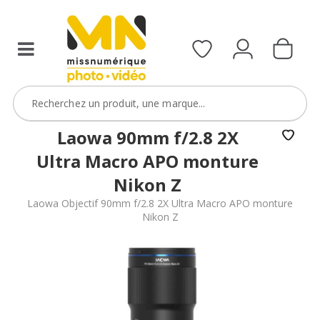
filtres
avec
le
code
ObjectifFiltre5
VOIR L'OFFRE
Laowa 90mm f/2.8 2X
Ultra Macro APO monture
Nikon Z
Laowa Objectif 90mm f/2.8 2X Ultra Macro APO monture
Nikon Z