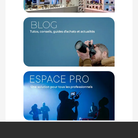
PHYSIQUE
Dimensions : 74 x 120 mm
Poids : 619 g
CONTENU DU CARTON
1x Objectif Laowa 90mm f/2.8 2X Ultra Macro APO
1x Bouchon avant
1x Pare-soleil
1x Bouchon arrière pour monture Nikon Z
1x Guide d'utilisation
Offre valable jusqu'au 09-08-2026 inclus.
Code EAN Laowa Objectif 90mm f/2.8 2X Ultra Macro APO
monture Nikon Z - Objectif photo macro - Achat et prix :
6940486702989
Garantie 3 ans
(1) Offre valable jusqu'au 31 Décembre 2030 à partir de 49 euros
d'achat, sur la base d'une expédition Chronopost 24H vers un point