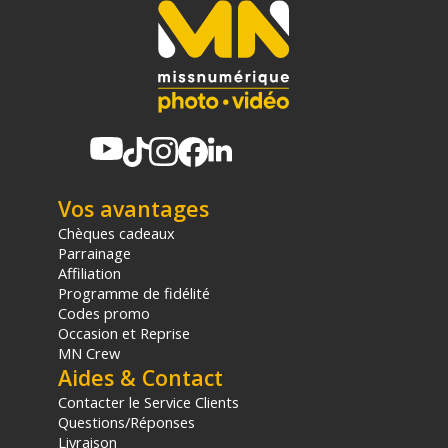
relais situé en France continentale uniquement, valable uniquement
sur les produits de moins de 1m et moins de 20Kg.
(2) Sous réserve d'éligibilité.
(3) Nombre de points Fidélité estimés, hors remises au panier, basé
sur le prix TTC en €, les points seront effectivement calculés dans le
panier.
Vos avantages
Chèques cadeaux
Parrainage
Affiliation
Programme de fidélité
Codes promo
Occasion et Reprise
MN Crew
Aides & Contact
Contacter le Service Clients
Questions/Réponses
Livraison