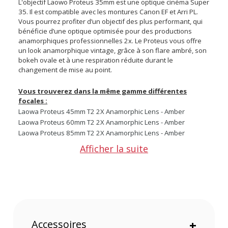
L'objectif Laowo Proteus 35mm est une optique cinéma Super
35. Il est compatible avec les montures Canon EF et Arri PL.
Vous pourrez profiter d’un objectif des plus performant, qui
bénéficie d’une optique optimisée pour des productions
anamorphiques professionnelles 2x. Le Proteus vous offre
un look anamorphique vintage, grâce à son flare ambré, son
bokeh ovale et à une respiration réduite durant le
changement de mise au point.
Vous trouverez dans la même gamme différentes
focales :
Laowa Proteus 45mm T2 2X Anamorphic Lens - Amber
Laowa Proteus 60mm T2 2X Anamorphic Lens - Amber
Laowa Proteus 85mm T2 2X Anamorphic Lens - Amber
Laowa Proteus 2X Anamorphic T2 - Kit deux objectifs 35/60
Afficher la suite
mm - Amber
Laowa Proteus 2X Anamorphic T2 - Kit deux objectifs 45/85
mm - Amber
Points forts de l’objectif vidéo Laowa Proteus 2x
Anamorphic en 35mm T2 Ambre monture PL/EF :
Accessoires
+