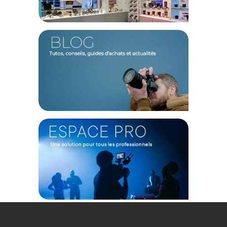
Un véritable look cinéma
Le Laowa Proteus signe sa gamme d’objectifs
anamorphiques avec un rapport de compression constant de
2X. Composé de blocs anamorphiques et sphériques, vous
pourrez tirer parti d'un champ de visée artificiellement élargi
et ainsi offrir à vos images un véritable look anamorphique
vintage tout en gardant une netteté d’image moderne.
Bokeh et Couleur de Flare
Vous aurez un beau rendu cinéma, avec un bokeh oval, qui
transformera la lumière circulaire en lumière ovale. De plus
grâce à son flare ambré, vous donnerez à vos images une
teinte chaleureuse et élégante, cela apportera un ton et une
ambiance à votre scène.
Grande ouverture
Doté d’une ouverture T2, cela vous permettra de filmer de
belles images en basse lumière. Vous pourrez également
profiter d’une netteté et d’un contraste impressionnant avec
une faible profondeur de champ.
Couverture du capteur
Avec une couverture de capteur s35+, le Laowa Proteus