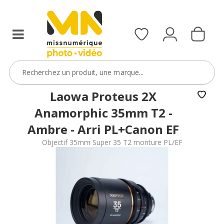
filtres
avec
le
code
ObjectifFiltre5
VOIR L'OFFRE
Laowa Proteus 2X
Anamorphic 35mm T2 -
Ambre - Arri PL+Canon EF
Objectif 35mm Super 35 T2 monture PL/EF