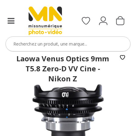
filtres
avec
le
code
ObjectifFiltre5
VOIR L'OFFRE
Laowa Venus Optics 9mm
T5.8 Zero-D VV Cine -
Nikon Z