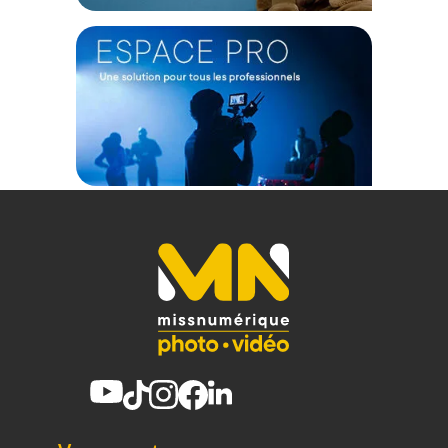
Focus et iris à course longue, bagues crantées
Idéal pour l’utilisation avec follow focus et moteurs de
contrôle à distance. Précision et fluidité garanties pour un
point parfait.
Excellente qualité optique
Verres à faible dispersion et traitements multicouches pour
un contraste optimal, une belle gestion des flares et une
netteté homogène du centre aux bords. Parfait pour les
projets où l’espace est restreint, mais où l’impact visuel doit
être énorme : clips musicaux, publicités premium, films de
fiction, documentaires haut de gamme, etc.
Caractéristiques du Venus Optics 9mm T5.8 Zero-D VV
Cine - Nikon Z par Loawa :
GÉNÉRAL
Modèle : Laowa Venus Optics 9mm T5.8 Zero-D VV Cine
Monture : Nikon Z
Format : VistaVision / Full Frame / Large Format