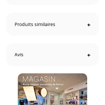
Produits similaires
+
Grossissement macro 1,5:1
Capturez des sujets en taille supérieure à la réalité, idéal
pour révéler des détails invisibles à l’œil nu.
Avis
+
Conception apochromatique
La formule optique réduit efficacement les franges colorées
et assure des images nettes et précises.
Téléobjectif 180 mm
Un angle de champ étroit adapté aux portraits, aux sujets
éloignés ou aux détails fins.
Format compact et léger
Avec seulement 522 g et 134,4 mm de long, ce téléobjectif
macro reste facile à transporter.