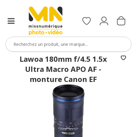
filtres
avec
le
code
ObjectifFiltre5
VOIR L'OFFRE
Lawoa 180mm f/4.5 1.5x
Ultra Macro APO AF -
monture Canon EF