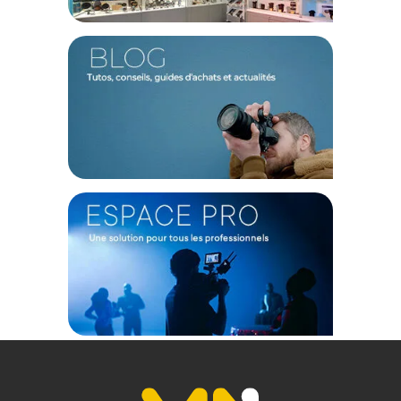
Port USB-C
Permet de maintenir l’objectif à jour pour profiter
d’optimisations firmware.
Caractéristiques du Laowa 180mm f/4.5 1.5x Ultra
Macro APO MF - monture Canon EF :
Focale : 180 mm
Ouverture : f/4.5 à f/32
Monture : Canon EF
Couverture : Plein format
Angle de champ : 13,7°
Distance minimale de mise au point : 0,30 m
Rapport de reproduction : 1,5:1
Formule optique : 12 éléments en 9 groupes
Diaphragme : 9 lamelles
Autofocus : Oui
Stabilisation : Non
Support trépied : Collier amovible et non rotatif (non inclus)
Diamètre de filtre : 62 mm