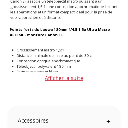
Canon EF associe un téléobjectif macro puissant à un
grossissement 1,5:1, une conception apochromatique limitant
les aberrations et un format compact idéal pour la prise de
vue rapprochée et à distance.
Points forts du Laowa 180mm f/4.5 1.5x Ultra Macro
APO MF - monture Canon EF :
Grossissement macro 1,5:1
Distance minimale de mise au point de 30 cm
Conception optique apochromatique
Téléobjectif polyvalent 180 mm
Format compact et léger
Afficher la suite
Autofocus
Bouton de fonction personnalisable
Port USB-C pour mises à jour firmware
Accessoires
+