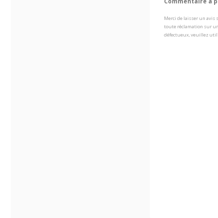
Commentaire à pr
Merci de laisser un avis
toute réclamation sur un
défectueux, veuillez util