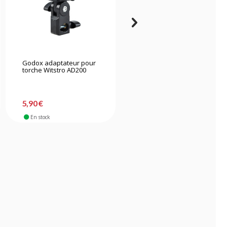
Godox adaptateur pour
Godox AD-R14 kit avec
torche Witstro AD200
filtres couleur pour
AD300Pro, ML30, ML60
-6%
15,90 €
5,90 €
14,90 €
En stock
En stock