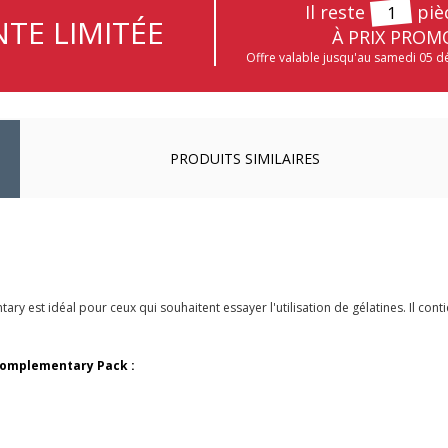
Il reste
piè
1
TE LIMITÉE
À PRIX PROM
Offre valable jusqu'au samedi 05 
PRODUITS SIMILAIRES
ary est idéal pour ceux qui souhaitent essayer l'utilisation de gélatines. Il cont
s Complementary Pack :