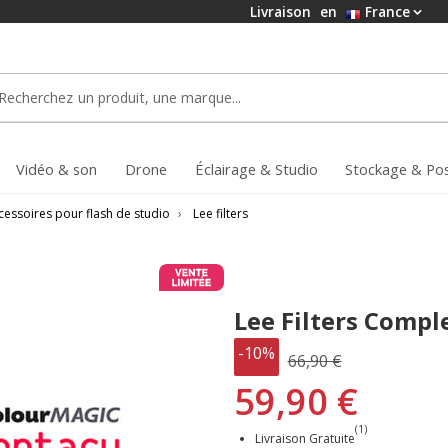
Livraison
en
France
Vidéo & son
Drone
Éclairage & Studio
Stockage & Po
cessoires pour flash de studio
›
Lee filters
Lee Filters Comp
-10%
66,90 €
59,90 €
(1)
Livraison Gratuite