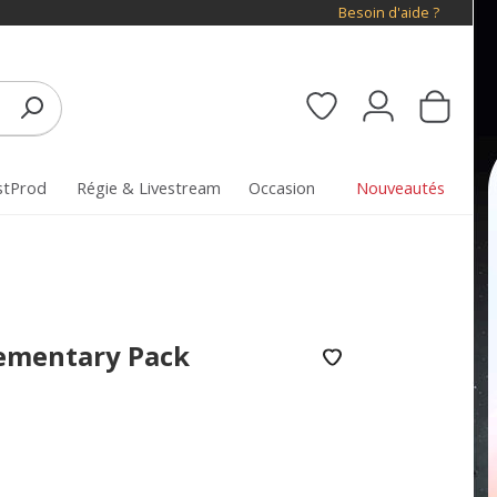
Besoin d'aide ?
stProd
Régie & Livestream
Occasion
Nouveautés
lementary Pack