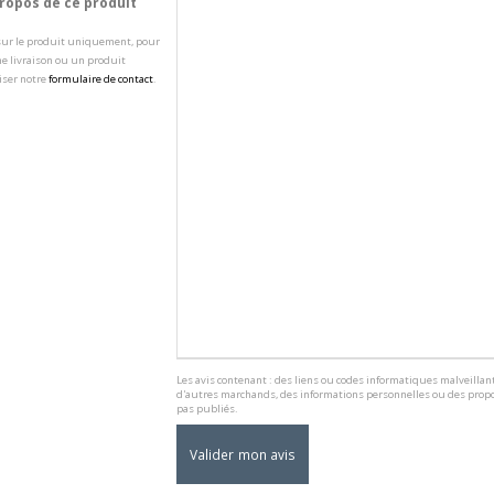
opos de ce produit
 sur le produit uniquement, pour
e livraison ou un produit
iser notre
formulaire de contact
.
Les avis contenant : des liens ou codes informatiques malveillant
d'autres marchands, des informations personnelles ou des propo
pas publiés.