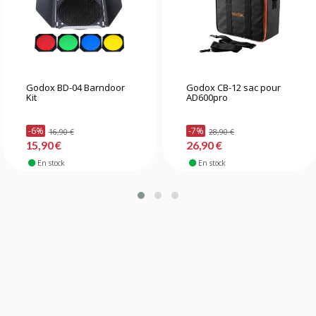
Godox BD-04 Barndoor
Godox CB-12 sac pour
Kit
AD600pro
-6%
-7%
16,90 €
28,90 €
15,90 €
26,90 €
En stock
En stock