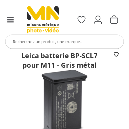
reflex,
compact,
bridge
ou
étanche)
avec
le
code
Leica batterie BP-SCL7
BoitierBatterie5
pour M11 - Gris métal
VOIR L'OFFRE