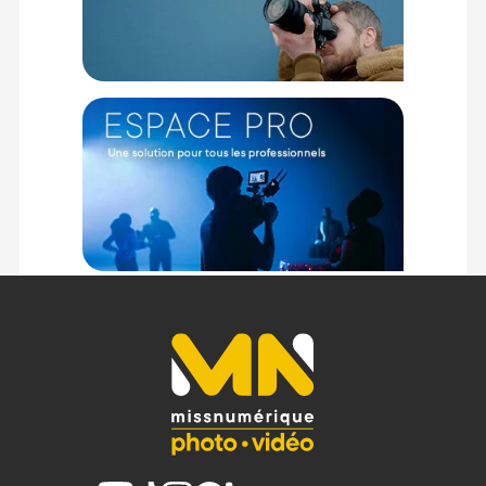
Compatibilité : gamme Leica M11
Tension nominale : 7,4V
Capacité : 1800mAh
Courant / tension de charge : CC 1000mAh / 7,4V
Température de fonctionnement : 10 à 35 degrés (charge) ; 0
à 40 degrés (décharge)
Autonomie : 700 vues (viseur télémétrique – norme CIPA) ;
Jusqu'à 1700 vues
Chargement : Chargeur Leica BC-SCL7 ; Alimentation USB par
le boîtier
Poids net : 82 g
CONTENU DU CARTON
1x Batterie Leica BP-SCL7 en finition Gris Métal
Offre valable jusqu'au 08-08-2026 inclus.
Code EAN Leica batterie BP-SCL7 pour M11 - Gris métal -
Batterie photo - Achat et Prix :
4022243147454
Garantie 2 ans