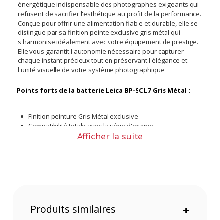
énergétique indispensable des photographes exigeants qui
refusent de sacrifier l'esthétique au profit de la performance.
Conçue pour offrir une alimentation fiable et durable, elle se
distingue par sa finition peinte exclusive gris métal qui
s'harmonise idéalement avec votre équipement de prestige.
Elle vous garantit l'autonomie nécessaire pour capturer
chaque instant précieux tout en préservant l'élégance et
l'unité visuelle de votre système photographique.
Points forts de la batterie Leica BP-SCL7 Gris Métal :
Finition peinture Gris Métal exclusive
Compatibilité totale avec la série d'origine
Afficher la suite
Conception légère et haute performance
Finition peinture Gris Métal exclusive
Cette batterie bénéficie d'une finition peinture Gris Métal
soignée, spécialement développée pour s'accorder avec
l'identité moderne et raffinée des boîtiers de la série. Elle
assure une parfaite harmonie esthétique et une unité
Produits similaires
+
visuelle impeccable lorsque vous l'insérez dans votre
appareil photo.