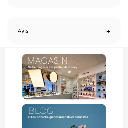
Compatibilité totale avec la série d'origine
Fidèle à l'ingénierie Leica, cet accessoire est entièrement
compatible avec les produits de la série existante. Elle
s'intègre ainsi sans aucun compromis dans votre flux de
Avis
+
travail habituel, que ce soit comme batterie principale ou
comme alimentation de secours lors de vos reportages.
Conception légère et haute performance
Pensée pour répondre aux contraintes du terrain et des
déplacements, la batterie affiche un poids net ultra-contenu
de seulement 82 g. Elle délivre une énergie stable et
performante sans alourdir votre configuration, vous
permettant de rester mobile et réactif.
Caractéristiques de la batterie Leica BP-SCL7 Gris Métal
:
Marque : Leica
Modèle : Batterie BP-SCL7, finition gris métal
Finition extérieure : Peinture de protection couleur Gris Métal
(Metal Gray paint finish)