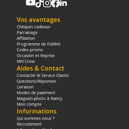
(1) Offre valable jusqu'au 31 Décembre 2030 à partir de 49 euros
d'achat, sur la base d'une expédition Chronopost 24H vers un point
relais situé en France continentale uniquement, valable uniquement
Vos avantages
sur les produits de moins de 1m et moins de 20Kg.
Chèques cadeaux
(2) Sous réserve d'éligibilité.
Parrainage
(3) Nombre de points Fidélité estimés, hors remises au panier, basé
Affiliation
sur le prix TTC en €, les points seront effectivement calculés dans le
panier.
Programme de fidélité
Codes promo
Occasion et Reprise
MN Crew
Aides & Contact
Contacter le Service Clients
Questions/Réponses
Livraison
Modes de paiement
Magasin photo à Nancy
Mon compte
Informations
Qui sommes-nous ?
Recrutement