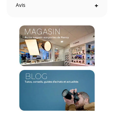
sélectionné, cette courroie assure une excellente longévité et
Avis
+
une résistance accrue pour sécuriser votre matériel lors de
tous vos déplacements. Son contact souple offre un portage
agréable autour du cou ou à l'épaule, même lors de longues
sessions de prise de vue.
Confort et légèreté absolue
Avec un poids net de seulement 27 g, cette courroie sait se
faire oublier tout en garantissant une tenue fiable et
sécurisée. Elle préserve la compacité et la mobilité de votre
système photographique, ce qui en fait le compagnon idéal
pour le reportage de rue, le voyage ou l'usage quotidien.
Caractéristiques de la courroie en cuir tressé Leica
noire :
Marque : Leica
Modèle : Courroie en cuir tressé noire
Catégorie : Courroie de transport / Accessoires
Compatibilité : Universelle (entièrement compatible avec les
produits de série existants, notamment idéale pour les
gammes M11-P, Q3 et D-Lux 8)
Matériau : Cuir véritable