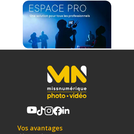
Structure : Tressée
Couleur : Noir
Poids : 27 g
CONTENU DU CARTON
1x Courroie en cuir tressé Leica noire
1x Outil d'aide au montage
Offre valable jusqu'au 09-08-2026 inclus.
Code EAN Leica courroie en cuir tressé - noir - Courroie photo
& strap - Achat et Prix :
4022243196957
Garantie 2 ans
(1) Offre valable jusqu'au 31 Décembre 2030 à partir de 49 euros
d'achat, sur la base d'une expédition Chronopost 24H vers un point
relais situé en France continentale uniquement, valable uniquement
sur les produits de moins de 1m et moins de 20Kg.
(2) Sous réserve d'éligibilité.
(3) Nombre de points Fidélité estimés, hors remises au panier, basé
Vos avantages
sur le prix TTC en €, les points seront effectivement calculés dans le