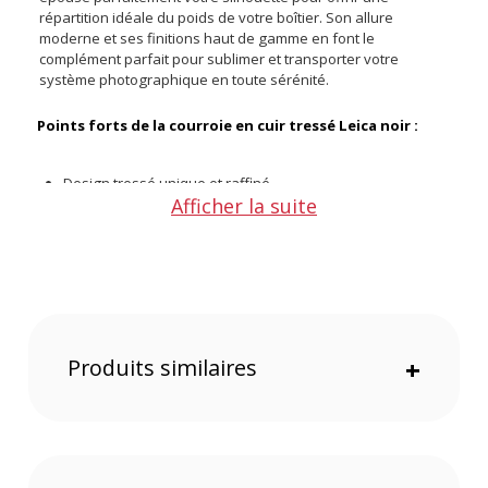
répartition idéale du poids de votre boîtier. Son allure
moderne et ses finitions haut de gamme en font le
complément parfait pour sublimer et transporter votre
système photographique en toute sérénité.
Points forts de la courroie en cuir tressé Leica noir :
Design tressé unique et raffiné
Afficher la suite
Confection en cuir véritable de première qualité
Légèreté remarquable de 27 g sur le terrain
Outil d'aide au montage inclus dans la livraison
Une élégance tressée unique
Le design tressé noir de cette courroie apporte une élégance
texturée intemporelle à votre équipement photo. Elle
Produits similaires
+
souligne l'identité visuelle moderne et exclusive de Leica tout
en s'accordant avec harmonie aux différents boîtiers de la
marque.
Cuir premium et robustesse
Fabriquée dans un cuir véritable rigoureusement