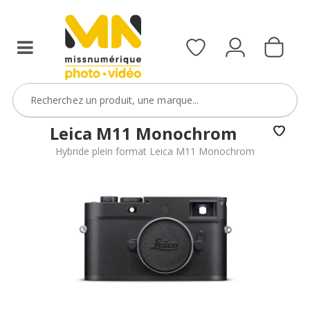
reflex,
compact,
bridge
ou
étanche)
avec
le
code
Leica M11 Monochrom
BoitierBatterie5
Hybride plein format Leica M11 Monochrom
VOIR L'OFFRE