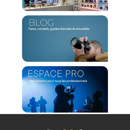
prise de vue. En 60MP, il sera plus facile de recadrer et de
retoucher votre image. En 36 et 18MP, le bruit est réduit et
vous profitez d'une dynamique augmentée de 1 IL. Ainsi la
dynamique est de 14 IL en 60MP et de 15 IL en 36 et en
18MP. Côté buffer, en DNG, l'appareil photo peut prendre
jusqu'à 15 vues en 60MP, jusqu'à 30 vues en 36MP et il peut
fonctionner en continu en 18MP.
Des technologies avancées
La technologie CMOS BSI offre une meilleure gestion du bruit,
une plus grande sensibilité à la lumière et des taux de lecture
plus élevés en sortie. Avec le processeur Maestro III, le boîtier
peut capturer 4,5ips avec un enregistrement rapide des
données. Aussi, un filtre d'absorption à double couche
permet une excellente gestion des UV et des IR.
Exposition
L'obturateur électronique peut atteindre 1/16000s. Le boîtier
est capable d'effectuer une mesure par le capteur en TTL. La
mesure multi-zone est disponible même en mode
télémétrique. Aussi, vous disposez d'une large plage de
sensibilité de 125 à 200 000 ISO en automatique et en
manuel. Lorsque vous travaillez à 18MP, le niveau de bruit