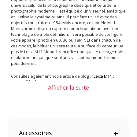
univers : celui de la photographie classique et celui de la
photographie moderne. Il est équipé d'un viseur télémétrique
et il utilise le système M. Ainsi, il peut être utilisé avec des
objectifs construit en 1954. Mais encore, ce modèle M11
Monochrom utilise un capteur monochromatique avec une
technologie de triple définition. Il sera possible de configurer
votre appareil photo en 60, 36 ou 18MP. Et dans chacun de
ces modes, le boîtier utilisera toute la surface du capteur. De
plus le Leica M11 Monochrom offre une qualité d'image noire
et blanche unique que seul un vrai capteur monochrome
peut délivrer.
Consultez également notre article de blog : "
Leica M11 :
viseur télémétrique, 60 MP !
"
Afficher la suite
Points forts du Leica M11 Monochrom :
Capteur CMOS BSI à triple définition
Capteur monochrome pour une qualité de noir et blanc
inégalée
Monture Leica M
Accessoires
+
Définition à 60, 36 ou 18MP et utilisation de l'intégralité du