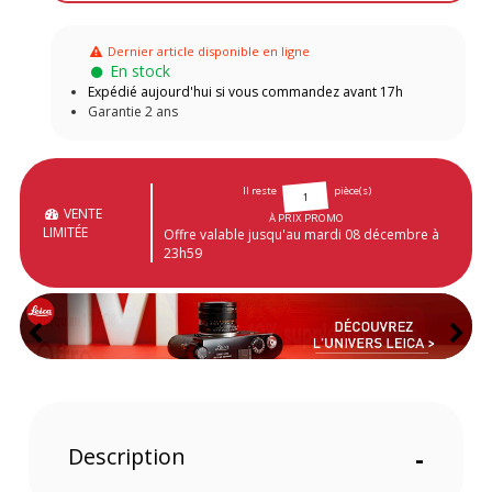
Dernier article disponible en ligne
En stock
Expédié aujourd'hui si vous commandez avant 17h
Garantie 2 ans
Il reste
pièce(s)
1
VENTE
À PRIX PROMO
LIMITÉE
Offre valable jusqu'au mardi 08 décembre à
23h59
Description
-