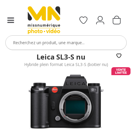
reflex,
boîtier
compact,
ou
bridge
d’une
ou
caméra
avec
étanche)
le
avec
code
le
DVR10
code
Leica SL3-S nu
BoitierBatterie5
Hybride plein format Leica SL3-S (boitier nu)
VOIR L'OFFRE
VOIR L'OFFRE