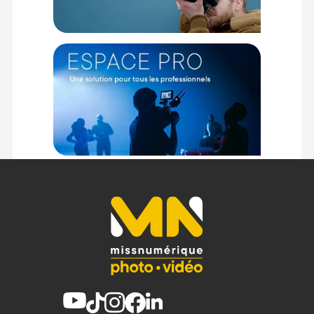
Conception
Le boîtier métallique est certifié IP54 le rendant résistant à la
poussière et aux projections d’eau. De plus, une interface
utilisateur personnalisable est possible pour une expérience
utilisateur améliorée.
Le design a été optimisé et possède une taille et un poids
réduits. L'appareil est équipé d'un écran tactile haute
définition inclinable et d'un viseur OLED de 5,76 millions de
points. La prise en main, la disposition des boutons et la
forme fénérale de l'appareil ont été optimisés pour offrir une
meilleure expérience à l'utilisateur.
Interface
Le Leica SL3-S est compatible avec les cartes de stockage
CFexpress Type B et SD UHS II. Il dispose d'une prise HDMI 2.1
Type A standard, ainsi que d'une prise USB-C (3.1 avec
fonction de charge). Une interface Timecode est intégrée, et il
offre une connectivité à haut débit grâce au Bluetooth et au
Wi-Fi 2x2 MIMO.
Alimentation
Une nouvelle batterie BC-SCL6 est incluse, avec la possibilité