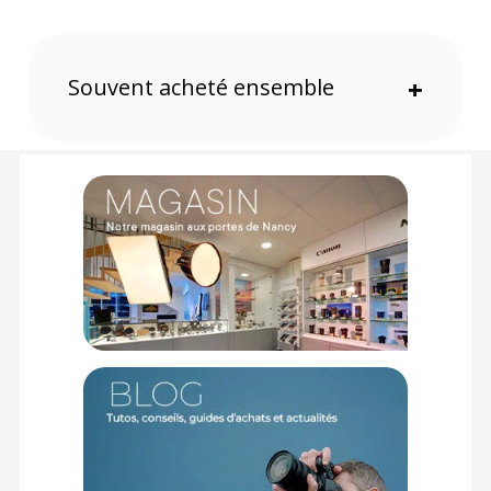
Performances techniques
L’appareil photo Leica SLS3 possède un capteur BSI et offre
une plage ISO étendue de 50 à 200 000.
Souvent acheté ensemble
+
Le système de mise au point automatique est hybride,
combinant la détection de phase (PDAF), la détection de
contraste et la détection d'objets. Le processeur Maestro IV
avec technologie L2 est intégré pour des performances
optimales. Il prend en charge la vidéo HEVC (.h265) et ProRes
jusqu'à une résolution 6K.
Modes photo et vidéo
Le boîtier prend en charge des rafales jusqu'à 30 ips avec
l'obturateur électronique. Vous disposez aussi du mode
Multishot qui capture des photos et les assemble pour
constituer un fichier brut de 48MP ou 96 MP. Ce mode sera
apprécié lorsque vous travaillez sur trépied sur un sujet fixe
mais est aussi accessible à main levée sans trépied grâce à
la puissance du processeur ainsi que de la stabilisation du
capteur. En vidéo, le Leica SL3-S peut filmer en 6K 10bit 4:2:0
et C4k 10bit 4:2:2 et ce, sans aucune limitation de la durée
d'enregistrement.