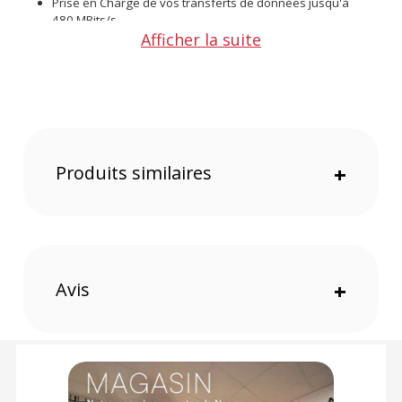
Prise en Charge de vos transferts de données jusqu'à
480 MBits/s
Afficher la suite
Câble disposant d'un double blindage pour une sécurité
renforcée
Offre une Connexion de hautes performances pour les
installations AV et IT
Caractéristiques de Lindy Rallonge USB 2.0 Type A vers
A Anthra Line
Produits similaires
+
Général :
Marque : Lindy
Type de Produit : Rallonge USB-A vers Systèmes USB-A
Matériaux : PVC, Cuivre Etamé
Couleur : Noir
Norme : USB 2.0
Avis
+
Référence :
Connectivité :
Connecteur :
Section des Conducteurs : 26/28 AWG
Bande Passante Supportée : 480 MBits/s