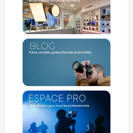
Atténuation Nominale : 5.8 db/km
Diamètre du Câble : 4 mm Ø
Rayon de Courbure (min) : 16 mm
Longueur du Câble : 5 m
CONTENU DU CARTON :
1 Lindy Rallonge USB 2.0 Type A vers A Anthra Line 5m
Offre valable jusqu'au 09-08-2026 inclus.
Code EAN Lindy Rallonge USB 2.0 Type A vers A Anthra Line
5m - Achat et Prix - :
4002888367059
Garantie 2 ans
(1) Nombre de points Fidélité estimés, hors remises au panier, basé
sur le prix TTC en €, les points seront effectivement calculés dans le
panier.