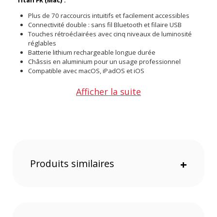
Titan FR (Mac) :
Plus de 70 raccourcis intuitifs et facilement accessibles
Connectivité double : sans fil Bluetooth et filaire USB
Touches rétroéclairées avec cinq niveaux de luminosité
réglables
Batterie lithium rechargeable longue durée
Châssis en aluminium pour un usage professionnel
Compatible avec macOS, iPadOS et iOS
Afficher la suite
Le clavier LogicKeyboard permet une solution efficace pour
optimiser le travail des producteurs de musique et des
éditeurs audio qui utilisent Avid Pro Tools. Les raccourcis
imprimés directement sur les touches permettent un accès
rapide et intuitif aux fonctions les plus utilisées. Cela élimine
le besoin de mémoriser les commandes et réduit le temps
passé à naviguer dans les menus.
Produits similaires
+
Le rétroéclairage des touches améliore la visibilité dans des
environnements de travail peu éclairés, avec cinq niveaux de
luminosité ajustables. La connectivité double offre une plus
grande flexibilité pour basculer facilement entre une
connexion sans fil ou filaire selon les besoins.