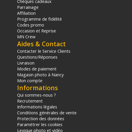
Chèques cadeaux
relais situé en France continentale uniquement, valable uniquement
Parrainage
sur les produits de moins de 1m et moins de 20Kg.
Affiliation
(2) Sous réserve d'éligibilité.
Programme de fidélité
(3) Nombre de points Fidélité estimés, hors remises au panier, basé
sur le prix TTC en €, les points seront effectivement calculés dans le
Codes promo
panier.
Occasion et Reprise
MN Crew
Aides & Contact
Contacter le Service Clients
Questions/Réponses
Livraison
Modes de paiement
Magasin photo à Nancy
Mon compte
Informations
Qui sommes-nous ?
Recrutement
Informations légales
Conditions générales de vente
Protection des données
Paramétrer les cookies
Lexique photo et vidéo