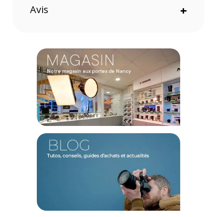
Avis
+
La batterie lithium rechargeable offre une autonomie, allant
jusqu'à 300 heures sans rétroéclairage ou 40 heures avec le
rétroéclairage au niveau le plus faible.
Caractéristiques du clavier LogicKeyboard Avid Pro
Tools Titan FR (Mac) :
GENERAL
Compatibilité : Mac, iPad, iPhone
Application : Avid Pro Tools
Disposition : AZERTY (Français)
Nombre de touches : 109 (version ISO)
SPÉCIFICATIONS TECHNIQUES
Bluetooth : v 5.1
Capacité de la batterie : 1500mAh
Autonomie : jusqu'à 300 heures (sans rétroéclairage)
Autonomie : jusqu'à 40 heures (avec rétroéclairage au
niveau le plus faible)
Temps de charge : 4,5 heures
Distance de fonctionnement Bluetooth : jusqu'à 10 mètres