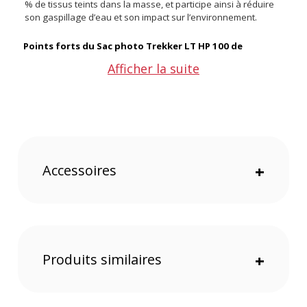
% de tissus teints dans la masse, et participe ainsi à réduire
son gaspillage d’eau et son impact sur l’environnement.
Points forts du Sac photo Trekker LT HP 100 de
Lowepro :
Afficher la suite
Léger et discret
Possibilité de le porter en bandoulière ou en ceinture
81% de tissus recyclés et de tissus teints dans la masse
Système de compression UltraCinch, permet de stabiliser
et de sécuriser le matériel
Idéal pour le voyage
Accessoires
+
Caractéristiques du Sac photo Trekker LT HP 100 de
Lowepro :
GÉNÉRAL
Référence : LP37467-PWW
Produits similaires
+
Marque : Lowepro
Modèle : Trekker Lite HP 100
Coloris : Gris