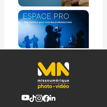
FABRICATION
Matériau intérieur : Polyester 200 D (recyclé)
Matériaux extérieurs : Polyester recyclé Ripstop 300D,
polyester 600D tissus teint dans la masse
CONTENU DU CARTON
1x Sac photo Trekker LT HP 100 de Lowepro
Offre valable jusqu'au 07-08-2026 inclus.
Code EAN Lowepro Trekker LT HP 100 gris - Sac photo de
ceinture - Achat et prix :
8024221725087
Garantie 2 ans
(1) Offre valable jusqu'au 31 Décembre 2030 à partir de 49 euros
d'achat, sur la base d'une expédition Chronopost 24H vers un point
relais situé en France continentale uniquement, valable uniquement
sur les produits de moins de 1m et moins de 20Kg.
(2) Nombre de points Fidélité estimés, hors remises au panier, basé
sur le prix TTC en €, les points seront effectivement calculés dans le