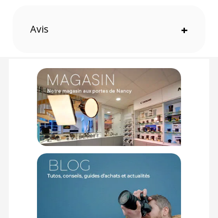
Dimensions externes (L x P x H) : 24 x 10 x 17 cm
Dimension interne (L x P x H) : 23 x 8 x 15 cm
Poids : 0.28 kg
Avis
+
Volume total : 2 L
Volume du compartiment appareil 1,5 L
Capacité : Appareil photo compact, objectif, trépied