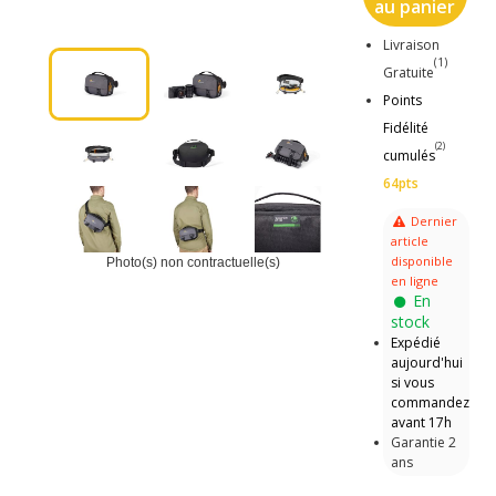
au panier
Livraison
(1)
Gratuite
Points
Fidélité
(2)
cumulés
64pts
Dernier
article
disponible
Photo(s) non contractuelle(s)
en ligne
En
stock
Expédié
aujourd'hui
si vous
commandez
avant 17h
Garantie 2
ans