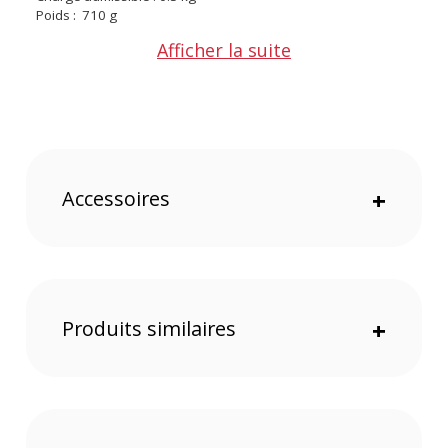
Poids : 710 g
Diamètre des tubes : 18 mm
Afficher la suite
Longueur : 52 cm
Accessoires
+
Produits similaires
+
Offre valable jusqu'au 06-08-2026 inclus.
Code EAN bras magique Heavy 52 cm MANFROTTO 237HD :
8024221054996