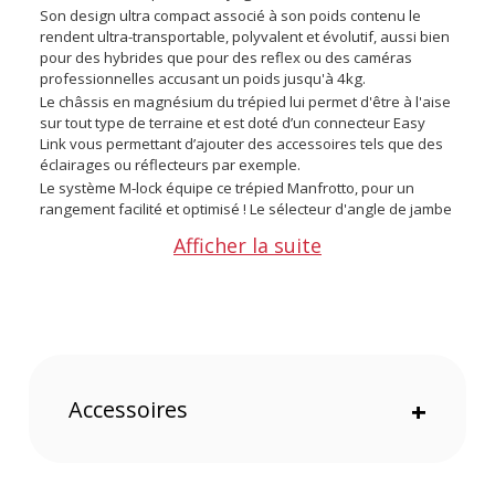
Son design ultra compact associé à son poids contenu le
rendent ultra-transportable, polyvalent et évolutif, aussi bien
pour des hybrides que pour des reflex ou des caméras
professionnelles accusant un poids jusqu'à 4kg.
Le châssis en magnésium du trépied lui permet d'être à l'aise
sur tout type de terraine et est doté d’un connecteur Easy
Link vous permettant d’ajouter des accessoires tels que des
éclairages ou réflecteurs par exemple.
Le système M-lock équipe ce trépied Manfrotto, pour un
rangement facilité et optimisé ! Le sélecteur d'angle de jambe
permet de choisir entre 3 angles d'inclinaisons différent pour
Afficher la suite
se placer au mieux par rapport au sujet photographié.
La rotule fluide Befree Live MVH400AH dispose d'un plateau
vidéo coulissant pour des prises de vues fluides et stables et
de 2 vis de blocage pour un réglage indépendant des
mouvements horizontaux et verticaux.
Une extension de garantie de 8 ans supplémentaire
Accessoires
+
renouvelable à vie est disponible en vous enregistrant via ce
lien :
Garantie supplémentaire
Conditions de générales de garantie sur le site Manfrotto.