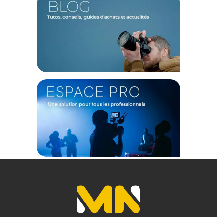
Easy Link : Oui
Inclinaison avant : -90°/+65°
Type de jambe : Monotubes
Angulations des jambes : 22°, 54°, 89°
Blocage de Sections : Blocage rotatif
Hauteur Maximum (avec colonne centrale abaissée) : 129 cm
Température de travail max : 60°C
Température de travail min : -30°C
Pan Bar : Oui
Panoramique : Cartouche fluide avec poignée fixe
Rotation panoramique : 360°
Type de plateau : 501PL
Bascule avant/arrière : Cartouche fluide avec poignée fixe
PHYSIQUE
Poids : 1380 g
GARANTIE
Pour vous assurer fiabilité et sécurité, ce produit respecte la
norme UNI/PdR garantissant la
Safety Payload
.