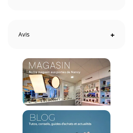
interviews, les mariages, les documentaires et, plus
généralement, lors de vos voyages. Il est fabriqué en
aluminium. Le kit ne pèse que 1,05Kg mais supporte jusqu'à
4Kg. Vous pouvez donc l'utiliser avec un appareil photo
reflex ou hybride. Plié, le kit a une longueur de 60cm.
Avis
+
Configuration
La hauteur est réglable de 61,5 à 137,7cm. Les pieds sur la
base stabilisent le monopode. Ils peuvent se replier pour
faciliter le transport. Aussi, la rotule ball permet d'incliner la
jambe dans n'importe quel angle. Les 4 sections se
verrouillent avec des blocages rotatifs.
Tête fluide
La tête fluide incluse aide à réaliser de beaux mouvements
de caméra. Avec la barre de panoramique, inclinez votre
appareil de -90 à +65 degrés et effectuez des rotations à 360
degrés. Vos mouvements sont fluides et maîtrisés.
Caractéristiques du kit monopode vidéo Manfrotto
Element MII :
GÉNÉRAL