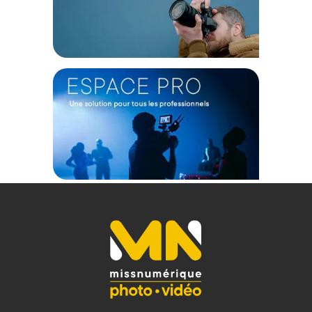
Fabricant : Manfrotto
Référence : MVMELMIIA4LIVE
TECHNIQUE
Hauteur : 61,5 à 137,7cm
Charge utile : 4Kg
Nombre de sections : 4
Diamètre de la jambe : 15,5 – 19 – 22,5 - 26mm
PRATIQUE
Niveau à bulle : Oui
Verrouillage des sections : Blocages rotatifs
ROTULE
Type : Tête fluide
Inclinaison : -90 à + 65 degrés
Panoramique : 360 degrés
Barre de panoramique : Oui
PHYSIQUE
Température de fonctionnement : -30 à 70 degrés