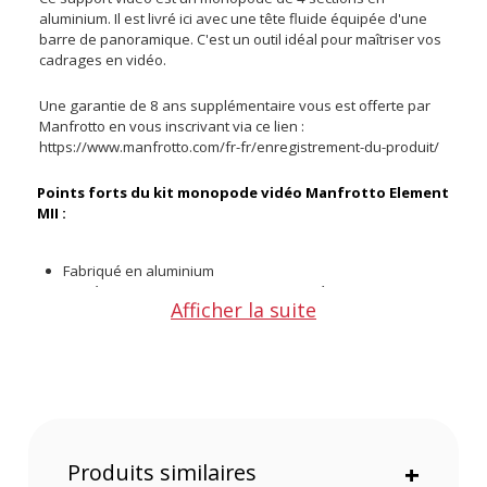
aluminium. Il est livré ici avec une tête fluide équipée d'une
barre de panoramique. C'est un outil idéal pour maîtriser vos
cadrages en vidéo.
Une garantie de 8 ans supplémentaire vous est offerte par
Manfrotto en vous inscrivant via ce lien :
https://www.manfrotto.com/fr-fr/enregistrement-du-produit/
Points forts du kit monopode vidéo Manfrotto Element
MII :
Fabriqué en aluminium
Ne pèse que 1Kg mais supporte jusqu'à 4Kg
Afficher la suite
Hauteur de 61,5 à 137,7cm
Jambe de 4 sections
Tête fluide avec barre de panoramique
Mini trépied à rotule ball sur la base
Un support ergonomique
Ce monopode est pensé pour les amateurs amoureux de la
Produits similaires
+
vidéo. Facile à transporter, il peut être utilisé pour les