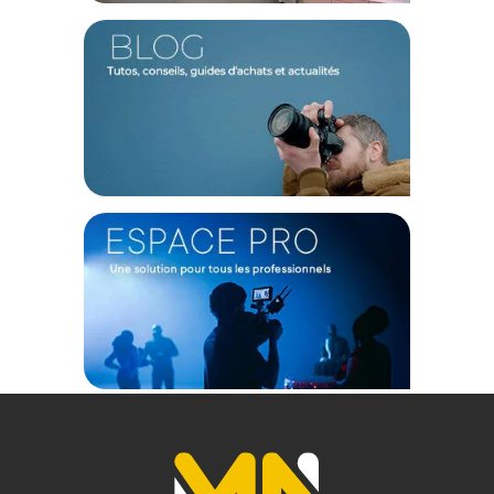
TECHNIQUE
Hauteur max. : 128cm
Charge utile : 16Kg
Nombre de sections : 4
Diamètre de la jambe : 15,5 – 19 – 22,5 - 26mm
PRATIQUE
Verrouillage des sections : Blocages rotatifs
Support à la base du monopode : Mini trépied avec rotule ball
Installation de l'appareil photo ou de la rotule : Pas de vis 1/4
pouce ou 3/8 pouce
PHYSIQUE
Température de fonctionnement : -30 à 70 degrés
Matériau : Aluminium
Longueur fermé : 50,5cm
Poids : 0,67Kg
Coloris : Rouge
CONTENU DU CARTON :
1x Monopode