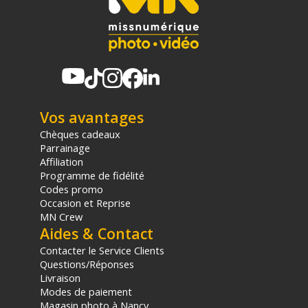
Offre valable jusqu'au 08-08-2026 inclus.
Code EAN Monopode vidéo Manfrotto Element MII :
8024221718294
Garantie 2 ans
(1) Offre valable jusqu'au 31 Décembre 2030 à partir de 49 euros
d'achat, sur la base d'une expédition Chronopost 24H vers un point
Vos avantages
relais situé en France continentale uniquement, valable uniquement
Chèques cadeaux
sur les produits de moins de 1m et moins de 20Kg.
Parrainage
(2) Nombre de points Fidélité estimés, hors remises au panier, basé
Affiliation
sur le prix TTC en €, les points seront effectivement calculés dans le
Programme de fidélité
panier.
Codes promo
Occasion et Reprise
MN Crew
Aides & Contact
Contacter le Service Clients
Questions/Réponses
Livraison
Modes de paiement
Magasin photo à Nancy