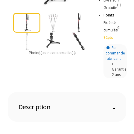
Livraison
(1)
Gratuite
Points
Fidélité
(2)
cumulés
92pts
Sur
commande
Photo(s) non contractuelle(s)
fabricant
Garantie
2 ans
Description
-