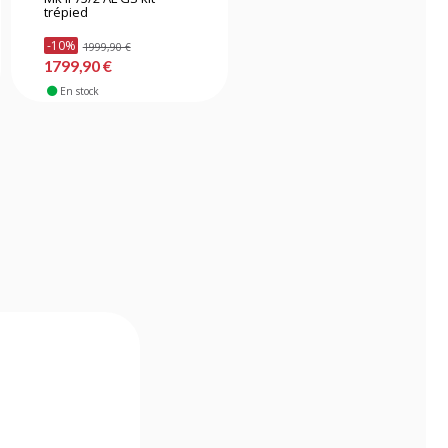
trépied
avec tête fluide VA-5
-10%
1999,90 €
218,90 €
1799,90 €
En stock
En stock