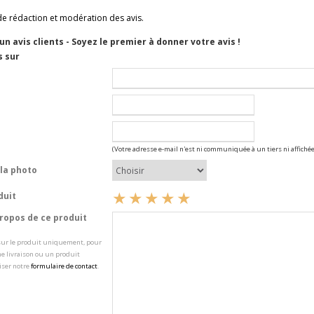
de rédaction et modération des avis.
cun avis clients - Soyez le premier à donner votre avis !
s sur
(Votre adresse e-mail n'est ni communiquée à un tiers ni affichée
la photo
duit
opos de ce produit
 sur le produit uniquement, pour
e livraison ou un produit
iser notre
formulaire de contact
.