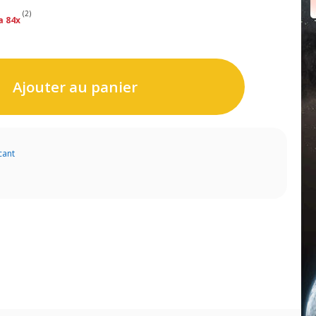
(2)
a 84x
Ajouter au panier
cant