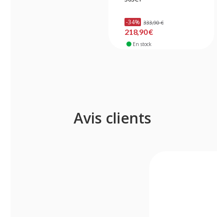
-34%
333,90 €
218,90 €
En stock
Avis clients