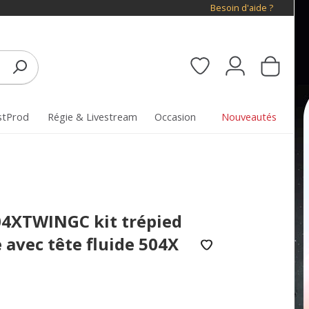
Besoin d'aide ?
stProd
Régie & Livestream
Occasion
Nouveautés
4XTWINGC kit trépied
 avec tête fluide 504X