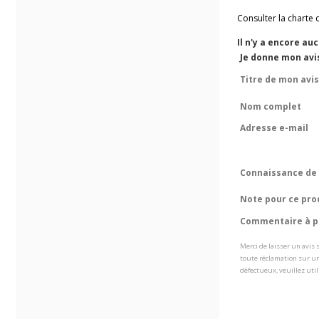
Consulter la charte 
Il n'y a encore au
Je donne mon avi
Titre de mon avis
Nom complet
Adresse e-mail
Connaissance de 
Note pour ce pro
Commentaire à pr
Merci de laisser un avis
toute réclamation sur un
défectueux, veuillez util