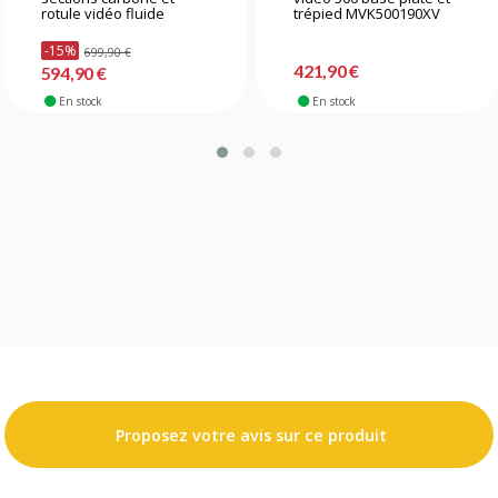
rotule vidéo fluide
trépied MVK500190XV
-15%
699,90 €
421,90 €
594,90 €
En stock
En stock
Proposez votre avis sur ce produit