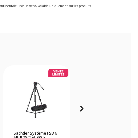
e continentale uniquement, valable uniquement sur les produits
Sachtler Système FSB 6
Sirui Traveler 124
Mk II 75/2 AL GS kit
trépied vidéo carbone