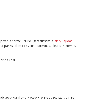
respecte la norme UNI/PdR garantissant la
Safety Payload
.
e par Manfrotto en vous inscrivant sur leur site internet.
oise au sol
fluide 504X Manfrotto MVK504XTWINGC :
8024221704136