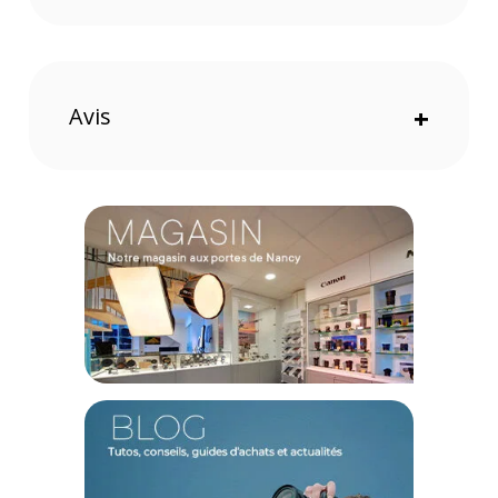
panoramique
, peut supporter jusqu'à 12 Kg. Le plateau
coulissant a un verrouillage latéral pour faciliter le montage
de la caméra La contrebalance est réglable à 4 fonctions
jusqu'à 6,5 Kg. Ce système permet des mouvements fluides
en vidéo. Vous pouvez pivoter sur l'axe panoramique à 360
Avis
+
degrés et sur l'axe d'inclinaison de -70 à 90 degrés. La rotule
est équipée de deux connexions
Easy Link 3/8 pouce
pour
l'installation d'accessoires.
Caractéristiques du kit trépied vidéo Manfrotto
MVK504XTWINMA avec tête fluide 504X :
GÉNÉRAL
Fabricant : Manfrotto
Référence : MVK504XTWINMA
Trépied Manfrotto MVTTWINMA :
TECHNIQUE
Jambes : Tubes doubles
Colonne centrale : Non