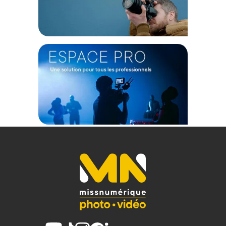
Entretoise : Médiane ; réglable
Verrouillage : Levier
Nombre de section : 3
PERFORMANCES
Hauteur : 75 à 169 cm (avec rotule)
Charge utile : 25 Kg
Support : bol 100 mm (adaptateur pour bol 75 mm)
PHYSIQUE
Matériau : Aluminium
Longueur plié : 86 cm (avec rotule)
Poids : 5,6 Kg (avec rotule)
Tête fluide Manfrotto 504X :
PERFORMANCES
Charge utile max. 12 Kg
Système de contrebalancement : Par étapes