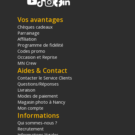
Contrepoids : 2,2 Kg ; 4,4 Kg ; 6,5 Kg
Inclinaison : -70 à 90 degrés
Panoramique : 360 degrés
Vos avantages
Chèques cadeaux
CONCEPTION
Parrainage
Base : Base plate
Affiliation
Barre de panoramique : Oui
Programme de fidélité
Codes promo
Diamètre de la base : 75 mm
Occasion et Reprise
Centre de gravité : 55 mm
MN Crew
Niveau à bulle : x1
Aides & Contact
Plateau rapide : Oui
Contacter le Service Clients
Hauteur de travail : 14,9 cm
Questions/Réponses
Fixations supérieures : Pas de vis 1/4 ; Pas de vis 3/8
Livraison
Modes de paiement
ALIMENTATION
Magasin photo à Nancy
Type : Batteries Lithium
Mon compte
Informations
PHYSIQUE
Qui sommes-nous ?
Matériau : Aluminium
Recrutement
Température de fonctionnement : -30 à 60 degrés
Informations légales