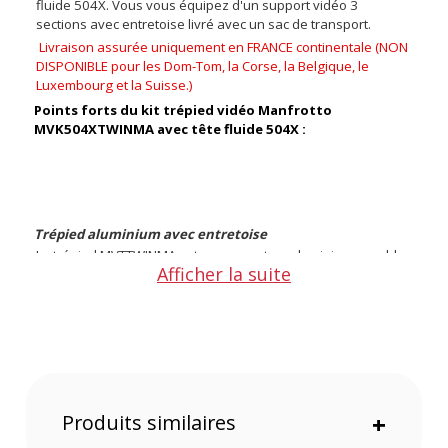
fluide 504X. Vous vous équipez d'un support vidéo 3
sections avec entretoise livré avec un sac de transport.
Livraison assurée uniquement en FRANCE continentale (NON
DISPONIBLE pour les Dom-Tom, la Corse, la Belgique, le
Luxembourg et la Suisse.)
Points forts du kit trépied vidéo Manfrotto
MVK504XTWINMA avec tête fluide 504X :
Trépied aluminium avec entretoise
Le trépied MVTTWINMA est un support en aluminium capable
Afficher la suite
de supporter jusqu'à 25 Kg de charge. Son
entretoise
amovible
à mi-hauteur aide au réglage de l'angle des
jambes et au maintien stable du setup. Les jambes à double
tube ont 3 sections avec des verrouillages sécurisés et
fiables. La tête fluide incluse se monte à l'aide d'une demi-bol
75 mm. Lorsqu'elle est montée, la hauteur est réglable de
75
à 169 cm
.
Produits similaires
+
Tête fluide 504X
La tête fluide 504X à
base plate
, équipée d'une
barre de