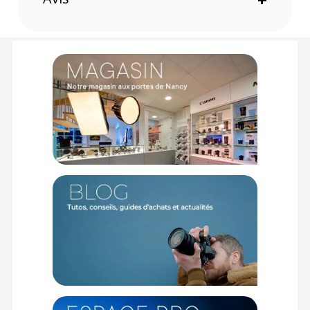
COMPATIBILITE
Canon EOS R6, R6 Mark II, R7 et OM System OM-1
Offre valable jusqu'au 07-08-2026 inclus.
Code EAN Protection d'écran MAS pour Canon EOS R6, R6
Mark II, R7 et OM System OM-1 :
4004611014964
Garantie 2 ans
(1) Sous réserve d'éligibilité.
(2) Nombre de points Fidélité estimés, hors remises au panier, basé
sur le prix TTC en €, les points seront effectivement calculés dans le
panier.