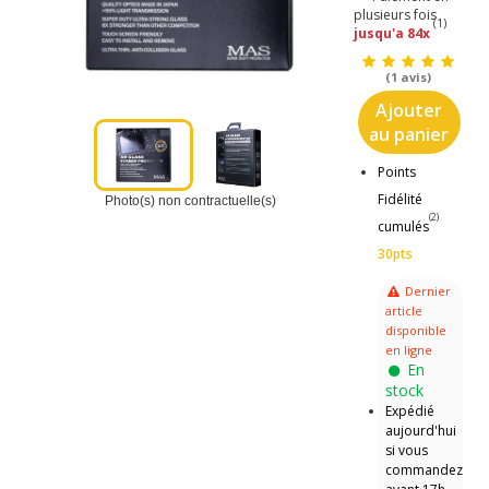
plusieurs fois
(1)
jusqu'a 84x
(1 avis)
Ajouter
au panier
Points
Fidélité
Photo(s) non contractuelle(s)
(2)
cumulés
30pts
Dernier
article
disponible
en ligne
En
stock
Expédié
aujourd'hui
si vous
commandez