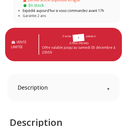
Dernier article disponible en ligne
En stock
Expédié aujourd'hui si vous commandez avant 17h
Garantie 2 ans
Il reste
pièce(s)
1
VENTE
À PRIX PROMO
LIMITÉE
Offre valable jusqu'au samedi 05 décembre à
23h59
Description
-
Description