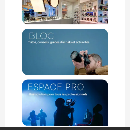
pour une journée de travail ou pour un week-end de détente.
Accès pratique et complet
Ce sac offre plusieurs options d’ouverture, dont un accès
latéral rapide, pour faciliter l’accès à vos affaires en
déplacement. L’ouverture complète à clapet permet de
visualiser et d’organiser rapidement le contenu du sac, tandis
que l’ouverture supérieure permet un accès rapide aux
éléments essentiels.
Compartiment pour appareils électroniques
Le sac est équipé d’une poche zippée spécialement conçue
pour accueillir un ordinateur portable et/ou une tablette
jusqu'à 16 pouces. Cette poche est renforcée et résistante
aux intempéries, garantissant la sécurité de vos appareils
électroniques, peu importe les conditions extérieures.
Confort optimisé
Pour assurer un confort de port optimal, le sac est doté de
bretelles en maille aérée ultra-douce et respirante. Cela
permet de répartir le poids de manière équilibrée et de
garantir un confort toute la journée, même lors de longues
sessions de transport.