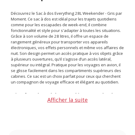
Découvrez le Sac à dos Everything 28L Weekender - Gris par
Moment. Ce sac à dos est idéal pour les trajets quotidiens
comme pour les escapades de week-end, il combine
fonctionnalité et style pour s'adapter à toutes les situations.
Grâce à son volume de 28 litres, il offre un espace de
rangement généreux pour transporter vos appareils
électroniques, vos effets personnels et même vos affaires de
nuit. Son design permet un accès pratique à vos objets grâce
à plusieurs ouvertures, qu’il s’agisse d’un accès latéral,
supérieur ou intégral. Pratique pour les voyages en avion, il
se glisse facilement dans les compartiments supérieurs des
cabines. Ce sac est un choix parfait pour ceux qui cherchent
un compagnon de voyage efficace et élégant au quotidien.
Points forts du Sac à dos Everything 28L Weekender -
Afficher la suite
Gris par Moment :
Grande capacité de 28 L pour transporter tout votre
nécessaire quotidien et de voyage
Organisation optimale avec multiples poches pour un
rangement facile et ordonné