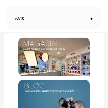
Avis
+
Éclairage puissant et polyvalent
Cet éclairage de studio à LED COB de qualité professionnelle
vous offrira une luminosité maximale de 10 790Lux/1m, idéal
pour la vidéo, les mariages, les portraits et la photographie
de produits. Réglable de 0% à 100%, il vous offrira
également une température de couleur de 2700K à 6500K
pour une reproduction précise des couleurs avec un indice
IRC et TLCI de 96+, assurant ainsi des photos et des vidéos
éclatantes.
Des effets d’éclairage personnalisés et des modes de
puissance variés
Prééquipé de 12 effets d'éclairage, cet éclairage vous offrira
des modes de puissance variés. Le projecteur FC-60B