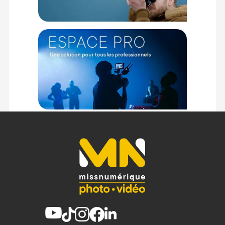
dispose de 2 modes d'alimentations : puissance maximale
pour pousser au maximum de ses performances votre
éclairage et puissance constante pour une lumière continue
plus économe en besoin d'énergie.
Options de contrôle multiples
Avec les différentes options de contrôle proposés, réglez et
paramétrez votre éclairage à distance ou sur appareil grâce
au système de contrôle intégré sur l'écran de l'appareil, par
Bluetooth, DMX/RDM et sur l'application NANLINK APP. Vous
pouvez également contrôler avec une télécommande (non
incluse, en option)
Adapteur Bowens
Grâce à l'adapteur Bowens, profitez d'une compatibilité avec
une multitude d'accessoires afin de contrôler votre lumière
selon l'environnement de travail et les besoins d'éclairage.
Cela vous permettra d'utiliser votre éclairage pour une
multitude d'usage et de situations.
Un système de refroidissement performant et
silencieux
Doté d'un ventilateur ultra silencieux et d'un système de