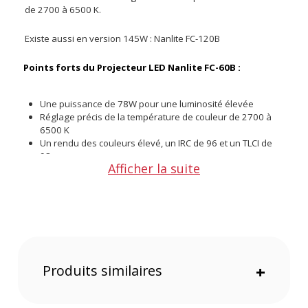
de 2700 à 6500 K.
Existe aussi en version 145W : Nanlite FC-120B
Points forts du Projecteur LED Nanlite FC-60B :
Une puissance de 78W pour une luminosité élevée
Réglage précis de la température de couleur de 2700 à
6500 K
Un rendu des couleurs élevé, un IRC de 96 et un TLCI de
98
Afficher la suite
12 effets de scène
Gradation de 0 à 100 % pour un contrôle précis de la
luminosité
Un ventilateur intégré à faible bruit et fonction de contrôle
de la température
Produits similaires
+