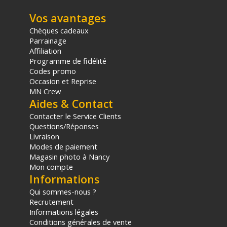
dissipation thermique amélioré, cet éclairage vous offrira un
environnement de prise de vue calme et sûr avec 4 options
Vos avantages
de contrôles : Eteint, faible vitesse, haute vitesse, SMART.
Chèques cadeaux
Parrainage
Caractéristiques du Projecteur LED Nanlite FC-60B :
Affiliation
Programme de fidélité
General
Codes promo
Modèle : Projecteur LED FC-60B
Occasion et Reprise
Marque : Nanlite
MN Crew
Référence : FC-60B
Aides & Contact
Contacter le Service Clients
Eclairage
Questions/Réponses
Puissance maximale : 78W
Livraison
Photométrie : 10 790 Lux à 1m (avec réflecteur de 45°)
Modes de paiement
Température de couleur : 2700 à 6500K
Magasin photo à Nancy
Angle du faisceau : 120°
Mon compte
Plage d'inclinaison flexible de 180°
Informations
CRI : 96 TLCI : 98
Qui sommes-nous ?
Atténuation : Variateur contrôlé par application/intégré 0 à
Recrutement
100 %
Informations légales
Système de refroidissement : Ventilateur
Conditions générales de vente
Support pour parapluie : Oui