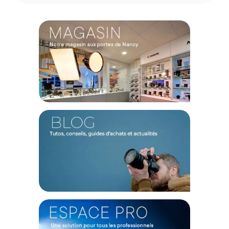
également en charge le contrôle via LumenRadio CRMX,
simplifiant ainsi la compatibilité avec divers équipements
d'éclairage.
De plus, il est équipé d’une batterie intégrée, offrant plus de
liberté sans contrainte de câbles.
Un design réfléchi
Le design octogonal du Pavotube permet une diffusion de la
lumière sous différents angles. De plus, il est équipé de trois
récepteurs 1/4-20 à l'arrière et aux deux extrémités, offrant
plus de flexibilité pour l'utilisation d'accessoires. Idéal lors de
productions cinématographiques et les scènes de tournage.
Caractéristiques du kit de 2 tubes LED Nanlite
Pavotube II 30XR :
GÉNÉRAL
Puissance nominale : 70W
Tension d'entrée/courant : DC15V/4A Max ; AC100-240V
50/60Hz
Puissance de sortie maximale : 30W
Angle de faisceau : 175°
Type de LED : RGBWW
IRC (Indice de Rendu des Couleurs) : Moyenne de 97