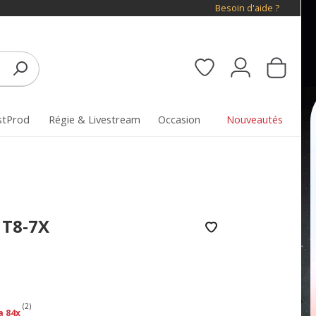
Besoin d'aide ?
stProd
Régie & Livestream
Occasion
Nouveautés
 T8-7X
(2)
a 84x