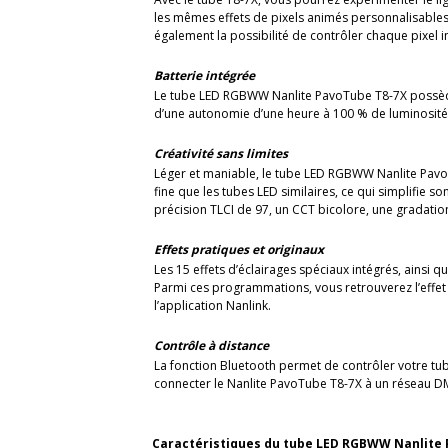
les mêmes effets de pixels animés personnalisables
également la possibilité de contrôler chaque pixel
Batterie intégrée
Le tube LED RGBWW Nanlite PavoTube T8-7X possède u
d’une autonomie d’une heure à 100 % de luminosité e
Créativité sans limites
Léger et maniable, le tube LED RGBWW Nanlite PavoT
fine que les tubes LED similaires, ce qui simplifie s
précision TLCI de 97, un CCT bicolore, une gradation
Effets pratiques et originaux
Les 15 effets d’éclairages spéciaux intégrés, ainsi q
Parmi ces programmations, vous retrouverez l’effet 
l’application Nanlink.
Contrôle à distance
La fonction Bluetooth permet de contrôler votre tub
connecter le Nanlite PavoTube T8-7X à un réseau DM
Caractéristiques du tube LED RGBWW Nanlite 