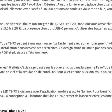
 que les tubes LED
PavoTube II X-Series
. Ainsi, la lumière se déplace d’un pixel
 individuellement. Avec l’accès à 36 000 options de couleurs via le mode hue, 
ne batterie lithium-ion intégrée de 3,7 VCC et 2 200 mAh qui vous affranchit
t 3,5 h à 20 %. La présence d’un port USB-C permet d’utiliser des batteries ex
ube T8-7X se tient à une main ou se fixe facilement avec son emplacement 1/4"-
on installation dans des espaces restreints. Ce design affiné ne limite pas ses c
 RGB et plusieurs effets lumineux.
ue les 10 effets d’éclairage basés sur les pixels inclus dans la gamme PavoTube II
arc-en-ciel et la simulation de conduite. Pour aller encore plus loin, vous pouv
e LED T8-7X à distance avec l’application mobile gratuite Nanlink. Pour bénéfi
X. La conception à 3 boutons du tube T8-7X permet de basculer entre les diff
PavoTube T8-7X :