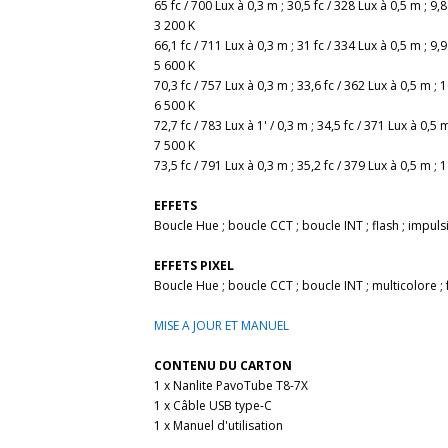
65 fc / 700 Lux à 0,3 m ; 30,5 fc / 328 Lux à 0,5 m ; 9,8
3 200 K
66,1 fc / 711 Lux à 0,3 m ; 31 fc / 334 Lux à 0,5 m ; 9,9
5 600 K
70,3 fc / 757 Lux à 0,3 m ; 33,6 fc / 362 Lux à 0,5 m ; 1
6 500 K
72,7 fc / 783 Lux à 1' / 0,3 m ; 34,5 fc / 371 Lux à 0,5 m
7 500 K
73,5 fc / 791 Lux à 0,3 m ; 35,2 fc / 379 Lux à 0,5 m ; 1
EFFETS
Boucle Hue ; boucle CCT ; boucle INT ; flash ; impuls
EFFETS PIXEL
Boucle Hue ; boucle CCT ; boucle INT ; multicolore ; f
MISE A JOUR ET MANUEL
CONTENU DU CARTON
1 x Nanlite PavoTube T8-7X
1 x Câble USB type-C
1 x Manuel d'utilisation