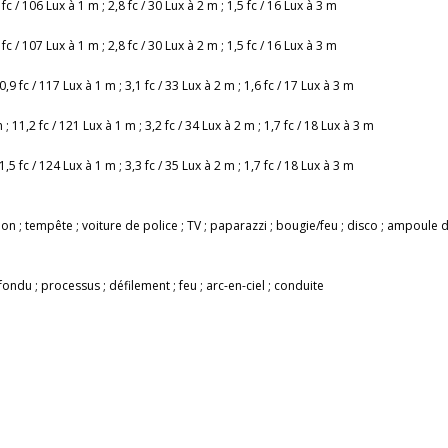
 fc / 106 Lux à 1 m ; 2,8 fc / 30 Lux à 2 m ; 1,5 fc / 16 Lux à 3 m
 fc / 107 Lux à 1 m ; 2,8 fc / 30 Lux à 2 m ; 1,5 fc / 16 Lux à 3 m
0,9 fc / 117 Lux à 1 m ; 3,1 fc / 33 Lux à 2 m ; 1,6 fc / 17 Lux à 3 m
 ; 11,2 fc / 121 Lux à 1 m ; 3,2 fc / 34 Lux à 2 m ; 1,7 fc / 18 Lux à 3 m
1,5 fc / 124 Lux à 1 m ; 3,3 fc / 35 Lux à 2 m ; 1,7 fc / 18 Lux à 3 m
ion ; tempête ; voiture de police ; TV ; paparazzi ; bougie/feu ; disco ; ampoule d
ondu ; processus ; défilement ; feu ; arc-en-ciel ; conduite