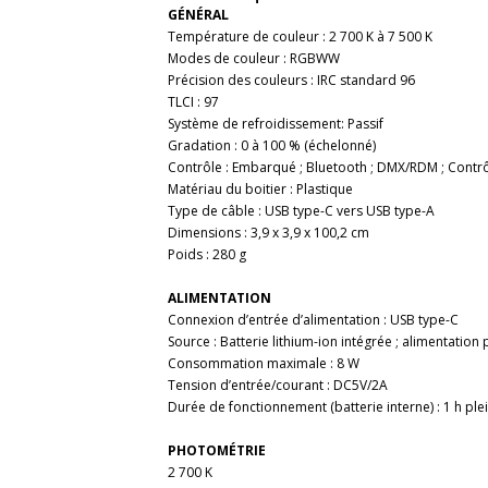
GÉNÉRAL
Température de couleur : 2 700 K à 7 500 K
Modes de couleur : RGBWW
Précision des couleurs : IRC standard 96
TLCI : 97
Système de refroidissement: Passif
Gradation : 0 à 100 % (échelonné)
Contrôle : Embarqué ; Bluetooth ; DMX/RDM ; Contrôl
Matériau du boitier : Plastique
Type de câble : USB type-C vers USB type-A
Dimensions : 3,9 x 3,9 x 100,2 cm
Poids :
280 g
ALIMENTATION
Connexion d’entrée d’alimentation : USB type-C
Source : Batterie lithium-ion intégrée ; alimentatio
Consommation maximale : 8 W
Tension d’entrée/courant : DC5V/2A
Durée de fonctionnement (batterie interne) : 1 h plei
PHOTOMÉTRIE
2 700 K