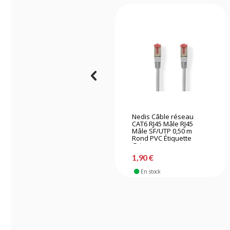
Nedis Câble réseau
CAT6 RJ45 Mâle RJ45
Mâle SF/UTP 0,50 m
Rond PVC Étiquette
Grise
1,90 €
En stock