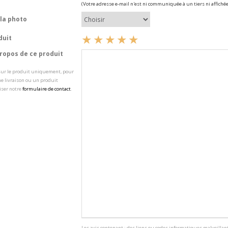
(Votre adresse e-mail n'est ni communiquée à un tiers ni affichée
la photo
duit
opos de ce produit
 sur le produit uniquement, pour
e livraison ou un produit
iser notre
formulaire de contact
.
Les avis contenant : des liens ou codes informatiques malveillant