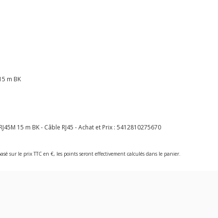
 15 m BK
5M 15 m BK - Câble RJ45 - Achat et Prix :
5412810275670
asé sur le prix TTC en €, les points seront effectivement calculés dans le panier.