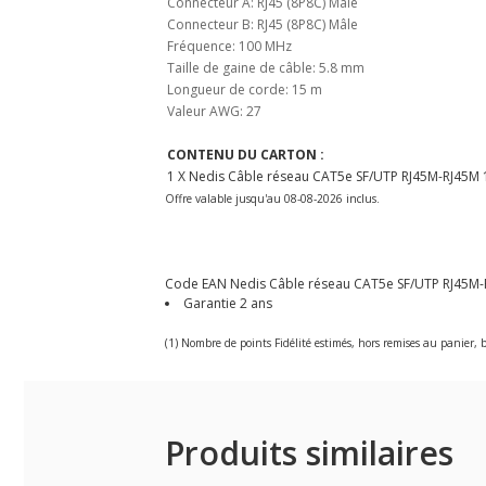
Connecteur A: RJ45 (8P8C) Mâle
Connecteur B: RJ45 (8P8C) Mâle
Fréquence: 100 MHz
Taille de gaine de câble: 5.8 mm
Longueur de corde: 15 m
Valeur AWG: 27
CONTENU DU CARTON :
1 X Nedis Câble réseau CAT5e SF/UTP RJ45M-RJ45M
Offre valable jusqu'au 08-08-2026 inclus.
Code EAN Nedis Câble réseau CAT5e SF/UTP RJ45M-RJ4
Garantie 2 ans
(1) Nombre de points Fidélité estimés, hors remises au panier, b
Produits similaires