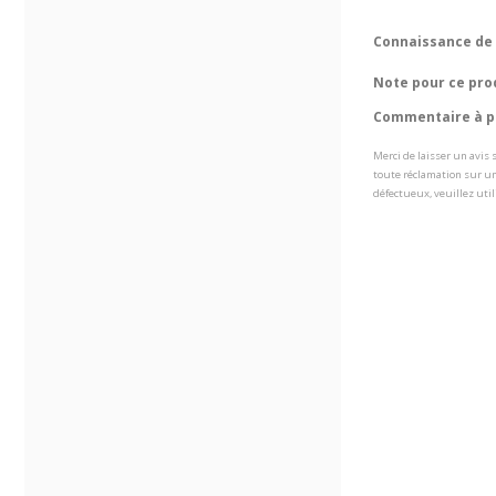
Connaissance de 
Note pour ce pro
Commentaire à pr
Merci de laisser un avis
toute réclamation sur un
défectueux, veuillez util