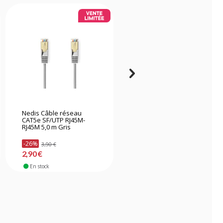
Nedis Câble réseau
Nedis Câble réseau
CAT5e SF/UTP RJ45M-
CAT7 S/FTP RJ45 RJ45 2,0
RJ45M 5,0 m Gris
M Rond LSZH Gris
-26%
-14%
3,90 €
8,00 €
2,90 €
6,90 €
En stock
En stock