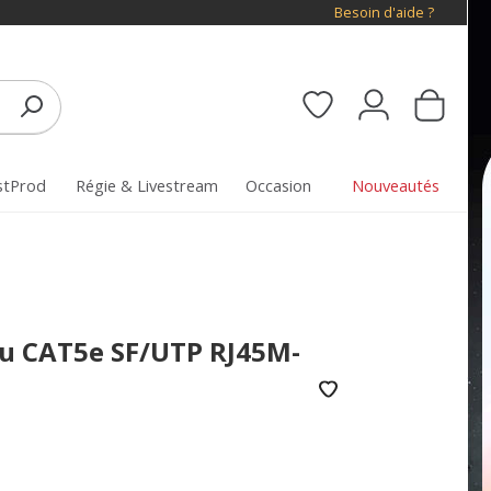
Besoin d'aide ?
stProd
Régie & Livestream
Occasion
Nouveautés
au CAT5e SF/UTP RJ45M-