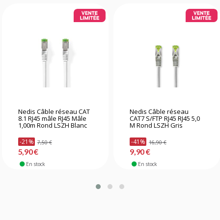
Nedis Câble réseau CAT
Nedis Câble réseau
8.1 RJ45 mâle RJ45 Mâle
CAT7 S/FTP RJ45 RJ45 5,0
1,00m Rond LSZH Blanc
M Rond LSZH Gris
-21%
-41%
7,50 €
16,90 €
5,90 €
9,90 €
En stock
En stock