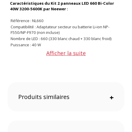
Caractéristiques du Kit 2 panneaux LED 660 Bi-Color
40W 3200-5600K par Neewer :
Référence : NL660
Compatibilité : Adaptateur secteur ou batterie Li-ion NP-
F550/NP-F970 (non incluse)
Nombre de LED : 660 (330 blanc chaud + 330 blanc froid)
Puissance : 40 W
Température de couleur : 3200 K - 5600 K
Afficher la suite
Luminosité maximale : 3300 lux à 1 mètre
Indice de rendu des couleurs (IRC) : Supérieur ou égal à 96
Tension : DC 12 V
Tension d'entrée : 100 V - 240 V
Sortie batterie : DC 14,8 V
Écran : LCD avec affichage de la température, luminosité et
niveau de batterie
Produits similaires
+
Structure : Métal avec volets coupe-flux et support en U
orientable à 360°
Trépied : Alliage d’aluminium, réglable de 66 à 190 cm
Dimensions : 23,2 × 20 × 4,8 cm
CONTENU DU CARTON